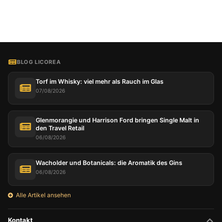
Ihre Auswahl anpassen und die Cookies auswählen,
die wir in Ihrer Sitzung verwenden dürfen.
BLOG LICOREA
Torf im Whisky: viel mehr als Rauch im Glas
07/08/2026
Glenmorangie und Harrison Ford bringen Single Malt in
den Travel Retail
06/08/2026
Wacholder und Botanicals: die Aromatik des Gins
06/08/2026
Alle Artikel ansehen
Kontakt