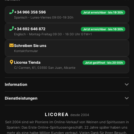
+34 966 358 596
Jetzt erreichbar · bis 19:30h
Spanisch - Lunes-Viernes 09:00-19:30h
+34 692 646 872
Jetzt erreichbar · bis 16:30h
Englisch - Montag-Freitag 09:30 - 16:30 Uhr GTM+1
Schreiben Sie uns
Kontaktformular
Licorea Tienda
Jetzt geöffnet · bis 20:00h
C/ Carmen, 61, 03550 San Juan, Alicante
Information
Dienstleistungen
LICOREA
desde 2004
Seit 2004 sind wir Pioniere im Online-Verkauf von Weinen und Spirituosen in
Spanien: Das Erste Online-Spirituosengeschäft. 22 Jahre später haben uns
mehr als eine halbe Million Kunden vertraut. Vielen Dank für Ihren Besuch.