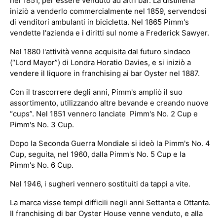
nel 1851, per essere venduto ad altri bar. La distilleria
iniziò a venderlo commercialmente nel 1859, servendosi
di venditori ambulanti in bicicletta. Nel 1865 Pimm's
vendette l'azienda e i diritti sul nome a Frederick Sawyer.
Nel 1880 l'attività venne acquisita dal futuro sindaco
(“Lord Mayor”) di Londra Horatio Davies, e si iniziò a
vendere il liquore in franchising ai bar Oyster nel 1887.
Con il trascorrere degli anni, Pimm's ampliò il suo
assortimento, utilizzando altre bevande e creando nuove
“cups”. Nel 1851 vennero lanciate Pimm's No. 2 Cup e
Pimm's No. 3 Cup.
Dopo la Seconda Guerra Mondiale si ideò la Pimm's No. 4
Cup, seguita, nel 1960, dalla Pimm's No. 5 Cup e la
Pimm's No. 6 Cup.
Nel 1946, i sugheri vennero sostituiti da tappi a vite.
La marca visse tempi difficili negli anni Settanta e Ottanta.
Il franchising di bar Oyster House venne venduto, e alla