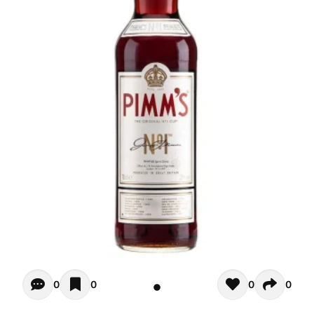
Opiniones - In questo momento non ci sono commenti. Pot
0
0
0
0