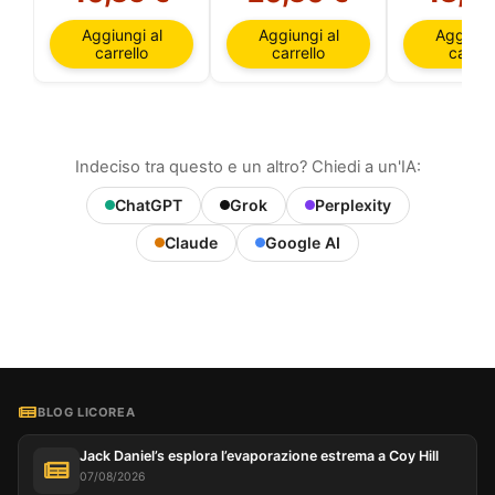
Aggiungi al
Aggiungi al
Aggiungi
carrello
carrello
carrell
Indeciso tra questo e un altro? Chiedi a un'IA:
ChatGPT
Grok
Perplexity
Claude
Google AI
BLOG LICOREA
Jack Daniel’s esplora l’evaporazione estrema a Coy Hill
07/08/2026