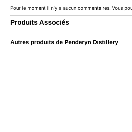
Notre si
Pour le moment il n'y a aucun commentaires. Vous pou
informat
par ces 
Produits Associés
qui peuv
les déta
informa
mémoris
Autres produits de Penderyn Distillery
utilisat
pouvez 
uniquem
et sélec
session