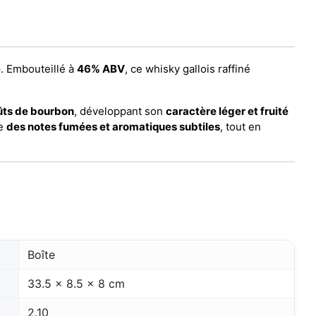
e
. Embouteillé à
46% ABV
, ce whisky gallois raffiné
ûts de bourbon
, développant son
caractère léger et fruité
re
des notes fumées et aromatiques subtiles
, tout en
Boîte
33.5 x 8.5 x 8 cm
2.10