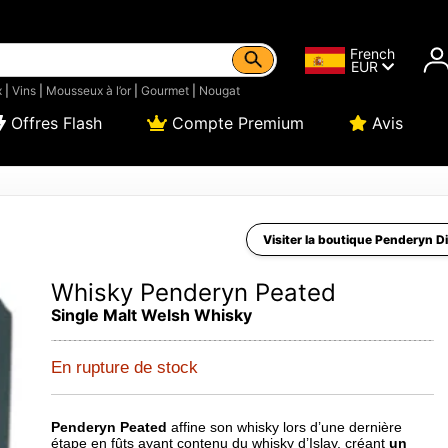
French
EUR
x
|
Vins
|
Mousseux à l’or
|
Gourmet
|
Nougat
Offres Flash
Compte Premium
Avis
Visiter la boutique Penderyn Dis
Whisky Penderyn Peated
Single Malt Welsh Whisky
En rupture de stock
Penderyn Peated
affine son whisky lors d’une dernière
étape en fûts ayant contenu du whisky d’Islay, créant
un