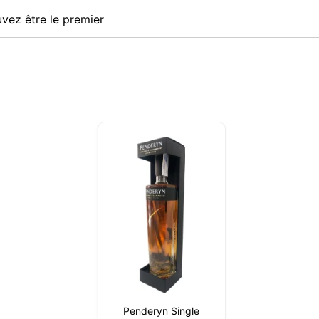
te web utilise des cookies capables de lire, stocker et écrire des
vez être le premier
ions sur votre navigateur et votre appareil. Les informations trai
technologies incluent des données liées à votre compte utilisate
ent inclure des identifiants personnels (par exemple, l'adresse 
ils de la session) et l'historique de navigation. Nous utilisons c
tions à diverses fins : par exemple, pour accéder à votre compte
er votre panier d'achat, maintenir la sécurité, mémoriser les ch
eurs, améliorer notre site web et, enfin, à des fins de marketing.
refuser tout traitement non essentiel en choisissant d'accepter
ent les cookies nécessaires. Vous pouvez personnaliser votre 
tionner les cookies que vous nous autorisez à utiliser dans votr
.
Penderyn Single