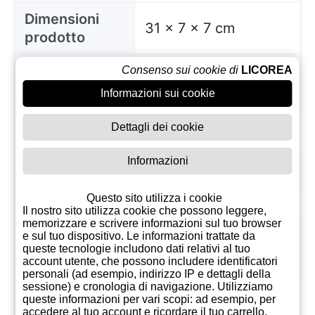
Dimensioni
31 x 7 x 7 cm
prodotto
Peso
Consenso sui cookie di
LICOREA
6
volumetrico
Informazioni sui cookie
Conservazion
Luogo fresco e
Dettagli dei cookie
e
asciutto
Informazioni
EAN
8413472050954
Questo sito utilizza i cookie
Produttore
Bodegas Lan
Il nostro sito utilizza cookie che possono leggere,
memorizzare e scrivere informazioni sul tuo browser
e sul tuo dispositivo. Le informazioni trattate da
Paese
Spagna
queste tecnologie includono dati relativi al tuo
Prodotto in
account utente, che possono includere identificatori
personali (ad esempio, indirizzo IP e dettagli della
sessione) e cronologia di navigazione. Utilizziamo
lunedì 08 gennaio,
Dal
queste informazioni per vari scopi: ad esempio, per
2024
accedere al tuo account e ricordare il tuo carrello,