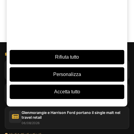
Claude
Google AI
BLOG LICOREA
Rifiuta tutto
Jack Daniel’s esplora l’evaporazione estrema a Coy Hill
07/08/2026
Personalizza
Torba nel whisky: molto più del fumo nel bicchiere
Accetta tutto
07/08/2026
Glenmorangie e Harrison Ford portano il single malt nel
travel retail
06/08/2026