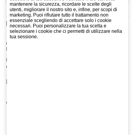
mantenere la sicurezza, ricordare le scelte degli
utenti, migliorare il nostro sito e, infine, per scopi di
marketing. Puoi rifiutare tutto il trattamento non
essenziale scegliendo di accettare solo i cookie
Recensioni clienti
necessari. Puoi personalizzare la tua scelta e
selezionare i cookie che ci permetti di utilizzare nella
tua sessione.
Commenti: 0
Le più recenti tra le recensioni dei clienti
In questo momento non ci sono commenti. Potresti
essere il primo
Prodotti Correlati
Altri prodotti di Bodegas Lan