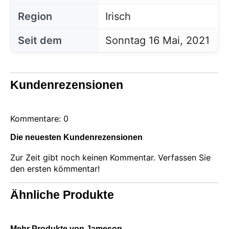
Region
Irisch
Seit dem
Sonntag 16 Mai, 2021
Kundenrezensionen
Kommentare: 0
Die neuesten Kundenrezensionen
Zur Zeit gibt noch keinen Kommentar. Verfassen Sie
den ersten kömmentar!
Ähnliche Produkte
Diese Website verwendet Cookies
Unsere Website verwendet Cookies, die
Informationen in Ihrem Browser und auf Ihrem Gerät
lesen, speichern und schreiben können. Die von
Mehr Produkte von Jameson