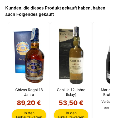
Kunden, die dieses Produkt gekauft haben, haben
auch Folgendes gekauft
Chivas Regal 18
Caol Ila 12 Jahre
Mar de F
Jahre
(Islay)
Brut Nat
89,20 €
53,50 €
Vorüberge
ausverka
In den
In den
Einkaufswagen
Einkaufswagen