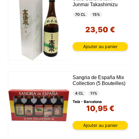
Junmai Takashimizu
70 CL
15%
23,50 €
Ajouter au panier
Sangria de España Mix
Collection (5 Bouteilles)
4 CL
11%
Teià - Barcelona
10,95 €
Ajouter au panier