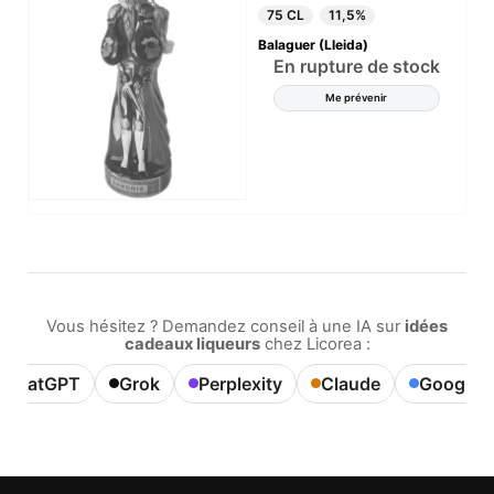
75 CL
11,5%
Balaguer (Lleida)
En rupture de stock
Me prévenir
Vous hésitez ? Demandez conseil à une IA sur
idées
cadeaux liqueurs
chez Licorea :
ChatGPT
Grok
Perplexity
Claude
Google A