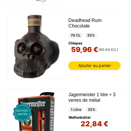
Deadhead Rum
Chocolate
70 CL
35%
Chiapas
59,96 €
(85.64 €/L)
Ajouter au panier
Jagermeister 1 litre + 3
verres de métal
1 Litre
35%
ÉDITION
LIMITÉE
Wolfenbüttel
22,84 €