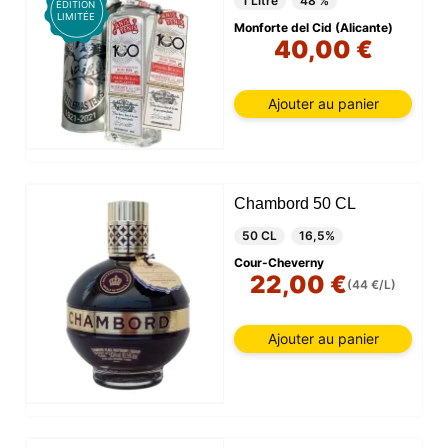
1 Litre
48 %
ÉDITION
LIMITÉE
Monforte del Cid (Alicante)
40,00 €
Ajouter au panier
Chambord 50 CL
50 CL
16,5%
Cour-Cheverny
22,00 €
(44 €/L)
Ajouter au panier