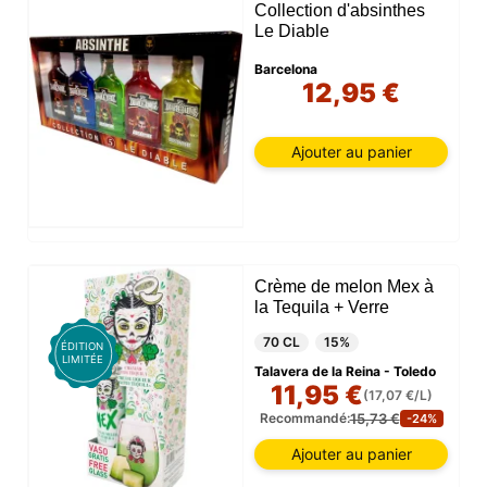
Collection d'absinthes
Le Diable
Barcelona
12,95 €
Ajouter au panier
Crème de melon Mex à
la Tequila + Verre
70 CL
15%
ÉDITION
LIMITÉE
Talavera de la Reina - Toledo
11,95 €
(17,07 €/L)
15,73 €
Recommandé:
-24%
Ajouter au panier