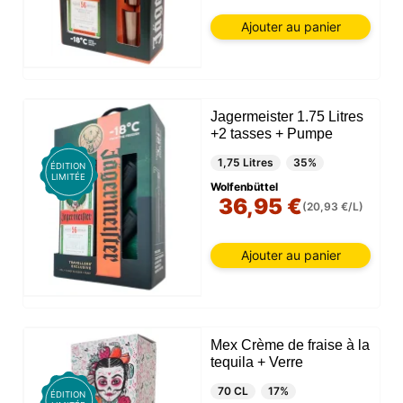
Ajouter au panier
Jagermeister 1.75 Litres
+2 tasses + Pumpe
1,75 Litres
35%
ÉDITION
LIMITÉE
Wolfenbüttel
36,95 €
(20,93 €/L)
Ajouter au panier
Mex Crème de fraise à la
tequila + Verre
70 CL
17%
ÉDITION