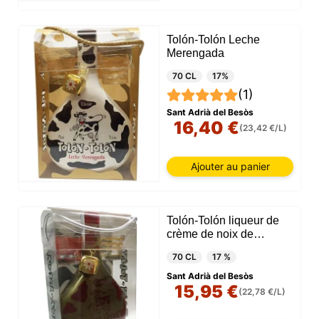
Tolón-Tolón Leche
Merengada
70 CL
17%
(1)
Sant Adrià del Besòs
16,40 €
(23,42 €/L)
Ajouter au panier
Tolón-Tolón liqueur de
crème de noix de
macadamia
70 CL
17 %
Sant Adrià del Besòs
15,95 €
(22,78 €/L)