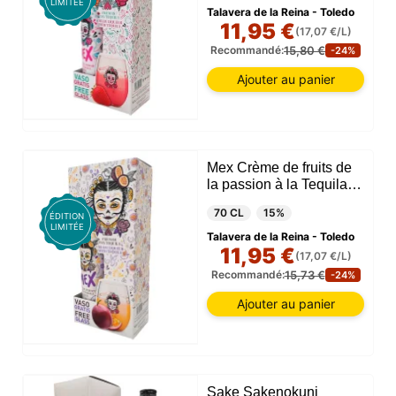
LIMITÉE
Talavera de la Reina - Toledo
11,95 €
(17,07 €/L)
15,80 €
Recommandé:
-24%
Ajouter au panier
Mex Crème de fruits de
la passion à la Tequila +
Verre
70 CL
15%
ÉDITION
LIMITÉE
Talavera de la Reina - Toledo
11,95 €
(17,07 €/L)
15,73 €
Recommandé:
-24%
Ajouter au panier
Sake Sakenokuni