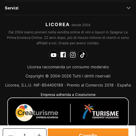
Servizi
LICOREA
desde 2004
Dal 2004 siamo pionieri nella vendita online di vini e liquori in Spagna: La
Prima Enoteca Online. 22 anni dopo, più di mezzo milione di clienti si sono
affidati a noi. Grazie per averci visitato.
Licorea raccomanda un consumo moderato
Copyright © 2004-2026 Tutti i diritti riservati
Licorea, S.L.U. NIF-B54400189 · Premio al Comercio 2018 · España
Empresa adherida a Creaturisme