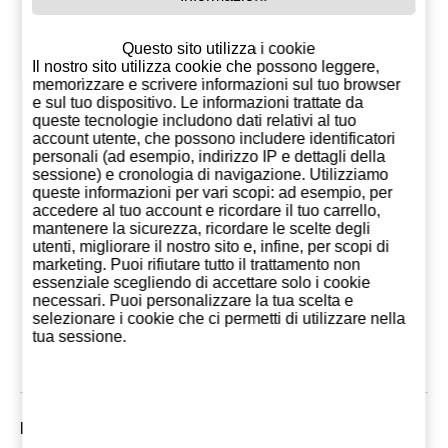
Questo sito utilizza i cookie
Il nostro sito utilizza cookie che possono leggere,
memorizzare e scrivere informazioni sul tuo browser
e sul tuo dispositivo. Le informazioni trattate da
queste tecnologie includono dati relativi al tuo
account utente, che possono includere identificatori
personali (ad esempio, indirizzo IP e dettagli della
sessione) e cronologia di navigazione. Utilizziamo
queste informazioni per vari scopi: ad esempio, per
accedere al tuo account e ricordare il tuo carrello,
mantenere la sicurezza, ricordare le scelte degli
Liquore al Caffè
Absenta Serpis
Brandy Pre
utenti, migliorare il nostro sito e, infine, per scopi di
CEROL Gourmet
Dry 55%
50 Solera
marketing. Puoi rifiutare tutto il trattamento non
10,50 €
23,75 €
43,9
essenziale scegliendo di accettare solo i cookie
necessari. Puoi personalizzare la tua scelta e
selezionare i cookie che ci permetti di utilizzare nella
Aggiungi al
Aggiungi al
Aggiungi
tua sessione.
carrello
carrello
carrell
I Clienti che comprarono questo prodotto, hanno