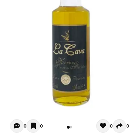
Opiniones - In questo momento non ci sono commenti. Pot
0
0
0
0