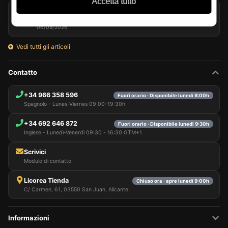
Accetta tutto
Glenmorangie e Harrison Ford portano il single malt nel
travel retail
06/08/2026
Vedi tutti gli articoli
Contatto
+34 966 358 596
Fuori orario · Disponibile lunedì 9:00h
Spagnolo - Lunes-Viernes 09:00-19:30h
+34 692 646 872
Fuori orario · Disponibile lunedì 9:30h
Inglese - Lunedì-Venerdì 09:30 - 16:30 GTM+1
Scrivici
Modulo di contatto
Licorea Tienda
Chiuso ora · apre lunedì 9:00h
C/ Carmen, 61, 03550 San Juan, Alicante
Informazioni