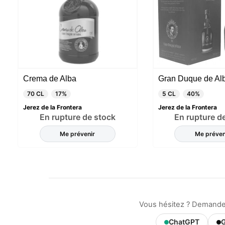
Crema de Alba
Gran Duque de Al
70 CL
17%
5 CL
40%
Jerez de la Frontera
Jerez de la Frontera
En rupture de stock
En rupture d
Me prévenir
Me préven
Vous hésitez ? Demandez
ChatGPT
G