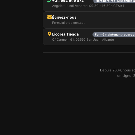
+34 692 646 872
Hors horaires · Disponible 
Anglais - Lundi-Vendredi 09:30 - 16:30h GTM+1
Écrivez-nous
Formulaire de contact
Licorea Tienda
Fermé maintenant · ouvre a
C/ Carmen, 61, 03550 San Juan, Alicante
Depuis 2004, nous so
en Ligne. 2