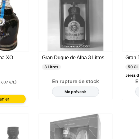
ba XO
Gran Duque de Alba 3 Litros
Gran 
3 Litres
50 CL
Jérez d
En rupture de stock
E
57,07 €/L)
Me prévenir
anier