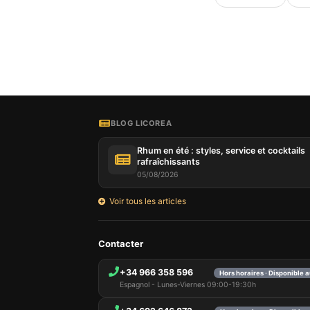
Notre si
informat
par ces 
qui peuv
les déta
BLOG LICOREA
informa
mémoris
Rhum en été : styles, service et cocktails
utilisat
rafraîchissants
pouvez 
05/08/2026
uniquem
et sélec
Voir tous les articles
session
Contacter
+34 966 358 596
Hors horaires · Disponible 
Espagnol - Lunes-Viernes 09:00-19:30h