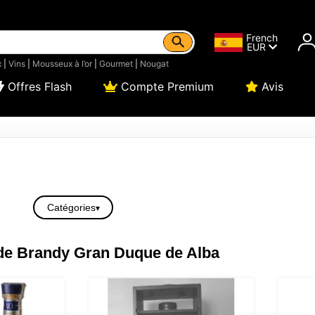
French
EUR
x
|
Vins
|
Mousseux à l’or
|
Gourmet
|
Nougat
Offres Flash
Compte Premium
Avis
Catégories
e Brandy Gran Duque de Alba