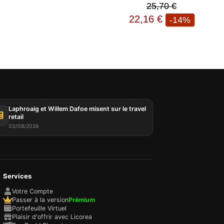
25,70 €
22,16 €
-14%
tées
ur,
IP et
es
 et
oix des
Laphroaig et Willem Dafoe misent sur le travel
 Vous
retail
03/08/2026
choix
e
Services
Votre Compte
Passer à la version
Prémium
Portefeuille Virtuel
Plaisir d'offrir avec Licorea