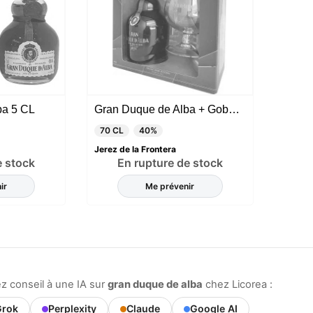
ba 5 CL
Gran Duque de Alba + Gobelet
70 CL
40%
Jerez de la Frontera
e stock
En rupture de stock
ir
Me prévenir
 conseil à une IA sur
gran duque de alba
chez Licorea :
rok
Perplexity
Claude
Google AI