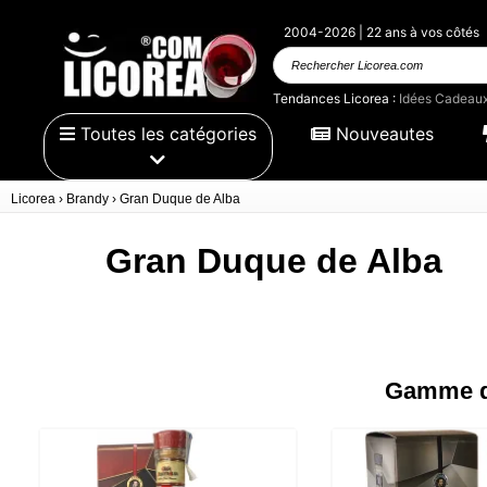
2004-2026 | 22 ans à vos côtés
Rechercher
Licorea.com
Tendances Licorea :
Idées Cadeau
Toutes les catégories
Nouveautes
Licorea
›
Brandy
›
Gran Duque de Alba
Gran Duque de Alba
Gamme d