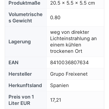
Produktmaße
20.5 x 5.5 x 5.5 cm
Volumetrische
0.80
s Gewicht
weg von direkter
Lichteinstrahlung an
Lagerung
einem kühlen
trockenen Ort
EAN
8410036807634
Hersteller
Grupo Freixenet
Herkunftsland
Spanien
Preis von 1
17,21
Liter EUR