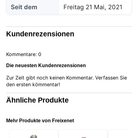
Seit dem
Freitag 21 Mai, 2021
Kundenrezensionen
Kommentare: 0
Die neuesten Kundenrezensionen
Zur Zeit gibt noch keinen Kommentar. Verfassen Sie
den ersten kömmentar!
Ähnliche Produkte
Diese Website verwendet Cookies
Unsere Website verwendet Cookies, die
Informationen in Ihrem Browser und auf Ihrem Gerät
Mehr Produkte von Freixenet
lesen, speichern und schreiben können. Die von
diesen Technologien verarbeiteten Informationen
umfassen Daten, die sich auf Ihr Benutzerkonto