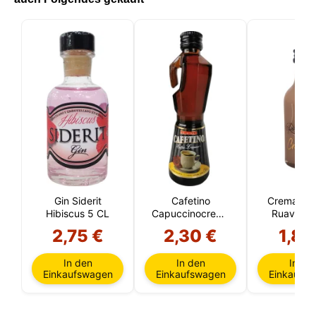
Gin Siderit
Cafetino
Crema de 
L
Hibiscus 5 CL
Capuccinocreme
Ruavieja 
5 CL
2,75 €
2,30 €
1,85
In den
In den
In de
Einkaufswagen
Einkaufswagen
Einkaufs