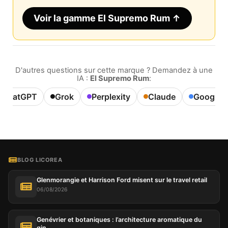
compte et mémoriser votre panier d'achat, maintenir
la sécurité, mémoriser les choix des utilisateurs,
Voir la gamme El Supremo Rum ↑
améliorer notre site web et, enfin, à des fins de
marketing. Vous pouvez refuser tout traitement non
essentiel en choisissant d'accepter uniquement les
cookies nécessaires. Vous pouvez personnaliser
votre choix et sélectionner les cookies que vous
nous autorisez à utiliser dans votre session.
D'autres questions sur cette marque ? Demandez à une
IA :
El Supremo Rum
:
ChatGPT
Grok
Perplexity
Claude
Google A
BLOG LICOREA
Glenmorangie et Harrison Ford misent sur le travel retail
06/08/2026
Genévrier et botaniques : l’architecture aromatique du
gin