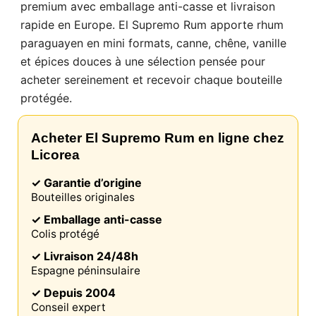
premium avec emballage anti-casse et livraison
rapide en Europe. El Supremo Rum apporte rhum
paraguayen en mini formats, canne, chêne, vanille
et épices douces à une sélection pensée pour
acheter sereinement et recevoir chaque bouteille
protégée.
Acheter El Supremo Rum en ligne chez
Licorea
✓ Garantie d’origine
Ce site web utilise des cookies
Bouteilles originales
Notre site web utilise des cookies capables de lire,
✓ Emballage anti-casse
stocker et écrire des informations sur votre
Colis protégé
navigateur et votre appareil. Les informations
traitées par ces technologies incluent des données
✓ Livraison 24/48h
liées à votre compte utilisateur, qui peuvent inclure
Espagne péninsulaire
des identifiants personnels (par exemple, l'adresse
IP et les détails de la session) et l'historique de
✓ Depuis 2004
navigation. Nous utilisons ces informations à
Conseil expert
diverses fins : par exemple, pour accéder à votre