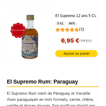
El Supremo 12 ans 5 CL
5 CL
40%
(1)
COLLECTION
6,95 €
(119 €/L)
Ajouter au panier
El Supremo Rum: Paraguay
El Supremo Rum vient de Paraguay et travaille
rhum paraguayen en mini formats, canne, chêne,
vanille et épices douces. Son profil se choisit par