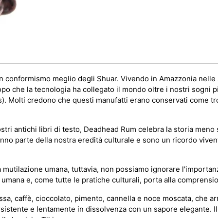
non conformismo meglio degli Shuar. Vivendo in Amazzonia nelle 
o che la tecnologia ha collegato il mondo oltre i nostri sogni p
as). Molti credono che questi manufatti erano conservati come tr
ostri antichi libri di testo, Deadhead Rum celebra la storia meno
 Fanno parte della nostra eredità culturale e sono un ricordo viv
ilazione umana, tuttavia, non possiamo ignorare l'importanza di 
a umana e, come tutte le pratiche culturali, porta alla comprensi
ssa, caffè, cioccolato, pimento, cannella e noce moscata, che arr
persistente e lentamente in dissolvenza con un sapore elegante. I