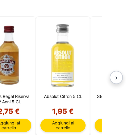
lizzare
›
s Regal Riserva
Absolut Citron 5 CL
Stolichnaya Elit 5 
2 Anni 5 CL
(Lettonia)
2,75 €
1,95 €
5,95 €
ggiungi al
Aggiungi al
Aggiungi al
carrello
carrello
carrello