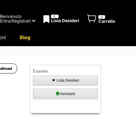
Benvenuto
0
0
Lista Desideri
Entra/Registrati
Carrello
oni
Blog
eadhead
Esaurito
💗 Lista Desideri
Avvisami