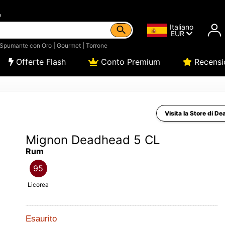
o
Italiano
EUR
Spumante con Oro
|
Gourmet
|
Torrone
Offerte Flash
Conto Premium
Recensi
Visita la Store di D
Mignon Deadhead 5 CL
Rum
95
Licorea
Esaurito