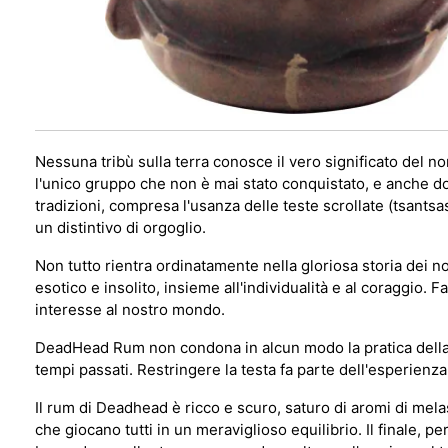
Nessuna tribù sulla terra conosce il vero significato del 
l'unico gruppo che non è mai stato conquistato, e anche dop
tradizioni, compresa l'usanza delle teste scrollate (tsants
un distintivo di orgoglio.
Non tutto rientra ordinatamente nella gloriosa storia dei n
esotico e insolito, insieme all'individualità e al coraggio.
interesse al nostro mondo.
DeadHead Rum non condona in alcun modo la pratica della mut
tempi passati. Restringere la testa fa parte dell'esperienz
Il rum di Deadhead è ricco e scuro, saturo di aromi di mela
che giocano tutti in un meraviglioso equilibrio. Il finale, 