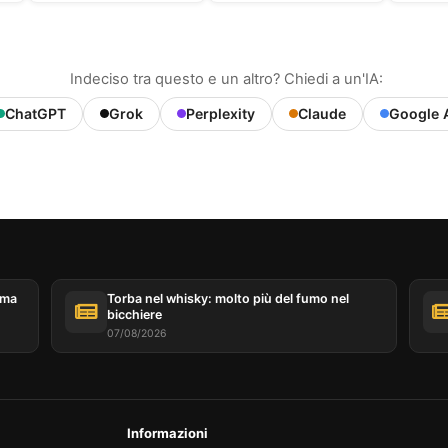
Indeciso tra questo e un altro? Chiedi a un'IA:
ChatGPT
Grok
Perplexity
Claude
Google 
ema
Torba nel whisky: molto più del fumo nel
bicchiere
07/08/2026
Informazioni