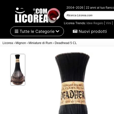
2004-2026 | 22 anni al tuo fianc
Ricerca Licorea.com
Licorea Trends:
Idee Regalo
|
Vini
|
Tutte le Categorie
Nuovi prodotti
Licorea
›
Mignon
›
Miniature di Rum
›
Deadhead 5 CL