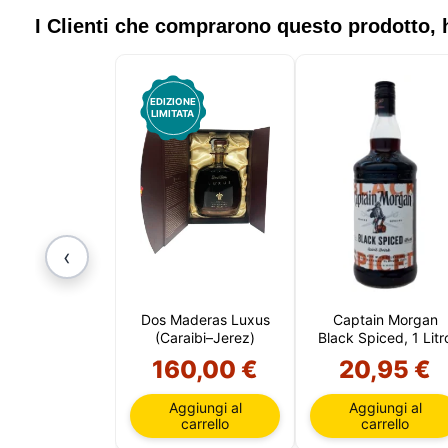
e, infin
essenzi
I Clienti che comprarono questo prodotto
personal
nella tu
EDIZIONE
LIMITATA
‹
Dos Maderas Luxus
Captain Morgan
(Caraibi–Jerez)
Black Spiced, 1 Litr
160,00 €
20,95 €
Aggiungi al
Aggiungi al
carrello
carrello