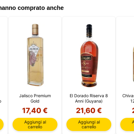
e, per scopi di marketing. Puoi rifiutare tutto il trattamento non
ale scegliendo di accettare solo i cookie necessari. Puoi
, hanno comprato anche
izzare la tua scelta e selezionare i cookie che ci permetti di uti
a sessione.
Jalisco Premium
El Dorado Riserva 8
Chiva
o
Gold
Anni (Guyana)
1
17,40 €
21,60 €
Aggiungi al
Aggiungi al
A
carrello
carrello