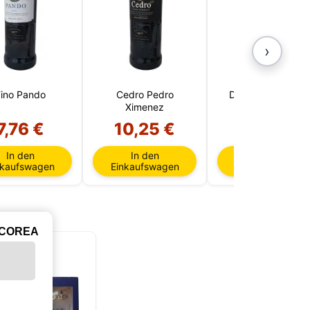
›
ino Pando
Cedro Pedro
Dos Maderas 5+3
Ximenez
(Karibik–Jerez)
7,76 €
10,25 €
30,25 €
In den
In den
In den
nkaufswagen
Einkaufswagen
Einkaufswagen
ICOREA