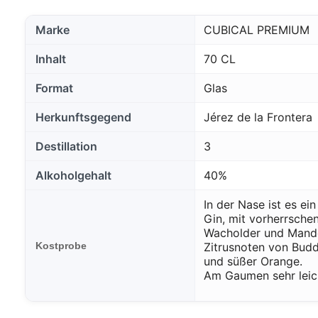
Marke
CUBICAL PREMIUM
Inhalt
70 CL
Format
Glas
Herkunftsgegend
Jérez de la Frontera
Destillation
3
Alkoholgehalt
40%
In der Nase ist es ei
Gin, mit vorherrsche
Wacholder und Mande
Kostprobe
Zitrusnoten von Bud
und süßer Orange.
Am Gaumen sehr leich