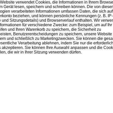
Website verwendet Cookies, die Informationen in Ihrem Browse
em Gerät lesen, speichern und schreiben können. Die von diese
ogien verarbeiteten Informationen umfassen Daten, die sich auf 
rkonto beziehen, und können persönliche Kennungen (z. B. IP-
 und Sitzungsdetails) und Browserverlauf enthalten. Wir verw
nformationen für verschiedene Zwecke: zum Beispiel, um auf Ihr
ifen und Ihren Warenkorb zu speichern, die Sicherheit zu
eisten, Benutzerentscheidungen zu speichern, unsere Website
um
Cubical Ultra
Cubical Ultra
C
ern und schließlich zu Marketingzwecken. Sie können die ges
Premium
Premium + Glas
esentliche Verarbeitung ablehnen, indem Sie nur die erforderlic
 akzeptieren. Sie können Ihre Auswahl anpassen und die Cook
€
32,85 €
45,00 €
en, die wir in Ihrer Sitzung verwenden dürfen.
In den
In den
n
Einkaufswagen
Einkaufswagen
, haben auch Folgendes gekauft