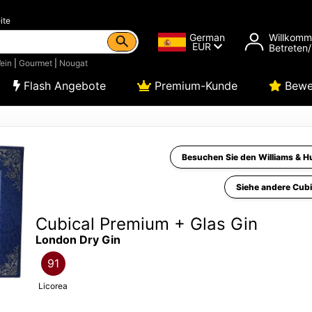
ite
German
Willkom
EUR
Betreten/
ein
|
Gourmet
|
Nougat
Flash Angebote
Premium-Kunde
Bewe
Besuchen Sie den Williams & 
Siehe andere Cubi
Cubical Premium + Glas Gin
London Dry Gin
91
Licorea