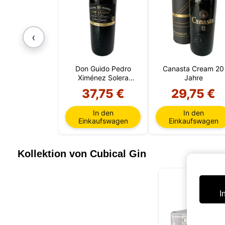
‹
Don Guido Pedro
Canasta Cream 20
Ximénez Solera
Jahre
Especial 20 Jahre
37,75 €
29,75 €
In den
In den
Einkaufswagen
Einkaufswagen
Kollektion von Cubical Gin
I