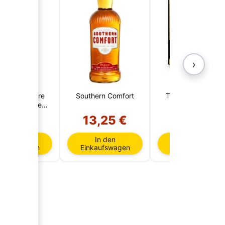
›
udez 7 Jahre
Southern Comfort
Torres 15 Reserva
minikanische
Privada 1 Liter
Republik)
0,95 €
13,25 €
42,90 €
In den
In den
In den
nkaufswagen
Einkaufswagen
Einkaufswagen
AI