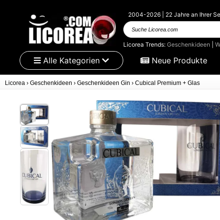
2004-2026 | 22 Jahre an Ihrer Se
Suche Licorea.com
Licorea Trends:
Geschenkideen
|
W
Alle Kategorien
Neue Produkte
Licorea
›
Geschenkideen
›
Geschenkideen Gin
›
Cubical Premium + Glas