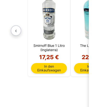
‹
Smirnoff Blue 1 Litro
The London N1
(Inglaterra)
17,25 €
22,51 €
In den
In den
Einkaufswagen
Einkaufswagen