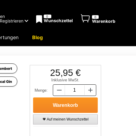
men
0
0
Wunschzettel
Registrieren
Warenkorb
rtungen
Blog
Humbert
25,95 €
Inklusive MwSt.
cal Gin
Menge:
💗 Auf meinen Wunschzettel