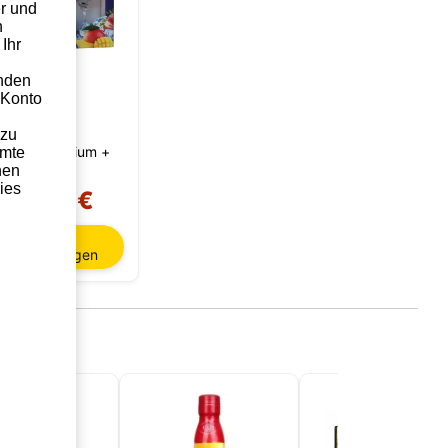
r und
n
Ihr
enden
 Konto
 zu
ubical Premium +
amte
Glas
hen
ies
25,95 €
In den
Einkaufswagen