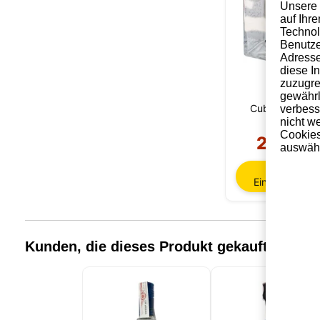
Unsere 
auf Ihr
Technol
Benutze
Adresse
diese I
zuzugre
gewährl
Cubical Premi
verbess
nicht w
Cookies
23,95 
auswähl
In den
Einkaufswage
Kunden, die dieses Produkt gekauft haben