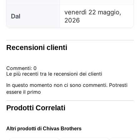
sessione) e cronologia di navigazione. Utilizziamo
queste informazioni per vari scopi: ad esempio, per
venerdì 22 maggio,
accedere al tuo account e ricordare il tuo carrello,
Dal
mantenere la sicurezza, ricordare le scelte degli
2026
utenti, migliorare il nostro sito e, infine, per scopi di
marketing. Puoi rifiutare tutto il trattamento non
essenziale scegliendo di accettare solo i cookie
necessari. Puoi personalizzare la tua scelta e
Recensioni clienti
selezionare i cookie che ci permetti di utilizzare nella
tua sessione.
Commenti: 0
Le più recenti tra le recensioni dei clienti
In questo momento non ci sono commenti. Potresti
essere il primo
Prodotti Correlati
Altri prodotti di Chivas Brothers