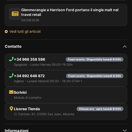
Glenmorangie e Harrison Ford portano il single malt nel
travel retail
06/08/2026
Vedi tutti gli articoli
Contatto
+34 966 358 596
Fuori orario · Disponibile lunedì 9:00h
Spagnolo - Lunes-Viernes 09:00-19:30h
+34 692 646 872
Fuori orario · Disponibile lunedì 9:30h
Inglese - Lunedì-Venerdì 09:30 - 16:30 GTM+1
Scrivici
Modulo di contatto
Licorea Tienda
Chiuso ora · apre lunedì 9:00h
C/ Carmen, 61, 03550 San Juan, Alicante
Informazioni