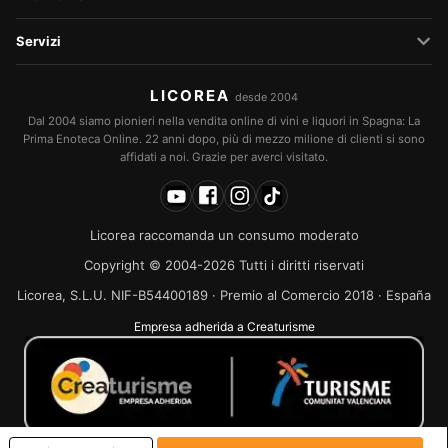
Servizi
LICOREA
desde 2004
Dal 2004 siamo pionieri nella vendita online di vini e liquori in Spagna: La
Prima Enoteca Online. 22 anni dopo, più di mezzo milione di clienti si sono
affidati a noi. Grazie per averci visitato.
Licorea raccomanda un consumo moderato
Copyright © 2004-2026 Tutti i diritti riservati
Licorea, S.L.U. NIF-B54400189 · Premio al Comercio 2018 · España
Empresa adherida a Creaturisme