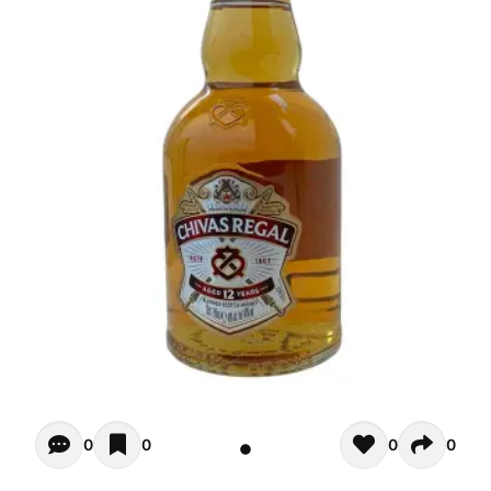
Opiniones - In questo momento non ci sono commenti. Pot
0
0
0
0