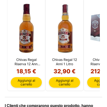
Chivas Regal
Chivas Regal 12
Chivas R
Riserva 12 Anni
Anni 1 Litro
Riserva 12
50 CL
4.5 Litri
18,15 €
32,90 €
212,9
Dosato
Aggiungi al
Aggiungi al
Aggiungi
carrello
carrello
carrell
I Clienti che comprarono questo prodotto, hanno