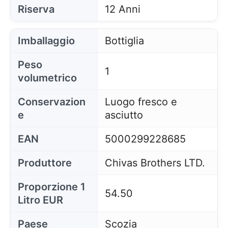
Riserva
12 Anni
Imballaggio
Bottiglia
Peso
1
volumetrico
Conservazion
Luogo fresco e
e
asciutto
EAN
5000299228685
Produttore
Chivas Brothers LTD.
Questo sito utilizza i cookie
Il nostro sito utilizza cookie che possono leggere,
memorizzare e scrivere informazioni sul tuo browser
Proporzione 1
54.50
e sul tuo dispositivo. Le informazioni trattate da
Litro EUR
queste tecnologie includono dati relativi al tuo
account utente, che possono includere identificatori
personali (ad esempio, indirizzo IP e dettagli della
Paese
Scozia