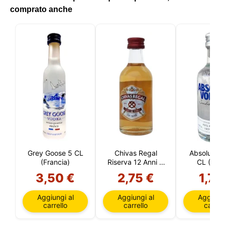
comprato anche
Grey Goose 5 CL
Chivas Regal
Absolut Vo
(Francia)
Riserva 12 Anni 5
CL (Svez
CL
3,50 €
2,75 €
1,75
Aggiungi al
Aggiungi al
Aggiungi
carrello
carrello
carrell