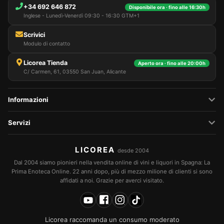
+34 692 646 872
Disponibile ora · fino alle 16:30h
Inglese - Lunedì-Venerdì 09:30 - 16:30 GTM+1
Scrivici
Modulo di contatto
Licorea Tienda
Aperto ora · fino alle 20:00h
C/ Carmen, 61, 03550 San Juan, Alicante
Informazioni
Servizi
LICOREA
desde 2004
Dal 2004 siamo pionieri nella vendita online di vini e liquori in Spagna: La
Prima Enoteca Online. 22 anni dopo, più di mezzo milione di clienti si sono
affidati a noi. Grazie per averci visitato.
Licorea raccomanda un consumo moderato