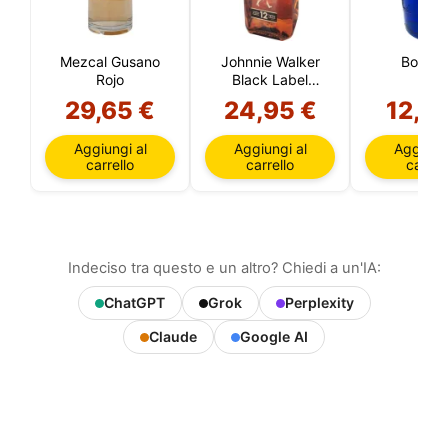
Mezcal Gusano
Johnnie Walker
Bols Bl
Rojo
Black Label
Riserva 12 Anni
29,65 €
24,95 €
12,9
Aggiungi al
Aggiungi al
Aggiungi
carrello
carrello
carrell
Indeciso tra questo e un altro? Chiedi a un'IA:
ChatGPT
Grok
Perplexity
Claude
Google AI