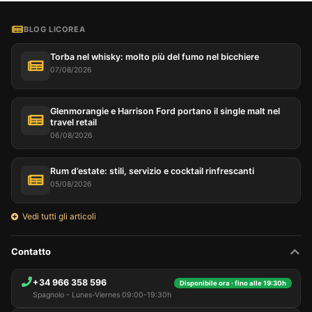
BLOG LICOREA
Torba nel whisky: molto più del fumo nel bicchiere
07/08/2026
Glenmorangie e Harrison Ford portano il single malt nel
travel retail
06/08/2026
Rum d’estate: stili, servizio e cocktail rinfrescanti
05/08/2026
Vedi tutti gli articoli
Contatto
+34 966 358 596
Disponibile ora · fino alle 19:30h
Spagnolo - Lunes-Viernes 09:00-19:30h