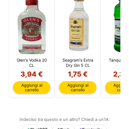
L
Glen's Vodka 20
Seagram's Extra
Tanqueray
CL
Dry Gin 5 CL
3,94 €
1,75 €
2,35
Aggiungi al
Aggiungi al
Aggiungi
carrello
carrello
carrell
Indeciso tra questo e un altro? Chiedi a un'IA: