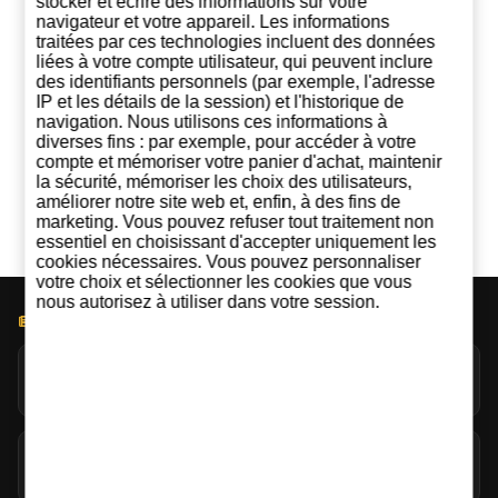
stocker et écrire des informations sur votre
navigateur et votre appareil. Les informations
traitées par ces technologies incluent des données
Vous hésitez entre celui-ci et un autre ? Demandez à
liées à votre compte utilisateur, qui peuvent inclure
une IA :
des identifiants personnels (par exemple, l'adresse
IP et les détails de la session) et l'historique de
ChatGPT
Grok
Perplexity
navigation. Nous utilisons ces informations à
diverses fins : par exemple, pour accéder à votre
Claude
Google AI
compte et mémoriser votre panier d'achat, maintenir
la sécurité, mémoriser les choix des utilisateurs,
améliorer notre site web et, enfin, à des fins de
marketing. Vous pouvez refuser tout traitement non
essentiel en choisissant d'accepter uniquement les
cookies nécessaires. Vous pouvez personnaliser
votre choix et sélectionner les cookies que vous
nous autorisez à utiliser dans votre session.
BLOG LICOREA
Jack Daniel’s explore l’évaporation extrême à Coy Hill
07/08/2026
La tourbe dans le whisky : bien plus que de la fumée
07/08/2026