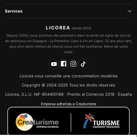
Services
LICOREA
desde 2004
Depuis 2004, nous sommes des pionniers dans la vente en ligne de vins et
de spiritueux en Espagne : La Première Cave à Vin en Ligne. 22 ans plus tard,
plus d’un demi-million de clients nous ont fait confiance. Merci de votre
visite.
Licorea vous conseille une consommation modérée
Copyright © 2004-2026 Tous les droits réservés
Licorea, S.L.U. NIF-B54400189 · Premio al Comercio 2018 · España
Empresa adherida a Creaturisme