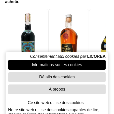
acheté:
Consentement aux cookies par
LICOREA
Informations sur les cookies
Crema de Cassis
Grande de
Torres 10 R
Détails des cookies
Peureux 1 litre
España Grande
Imperial 1 
Réserve 15 ans
9,95 €
15,00 €
23,9
À propos
Ajouter au
Ajouter au
Ajouter
panier
panier
panie
Ce site web utilise des cookies
Notre site web utilise des cookies capables de lire,