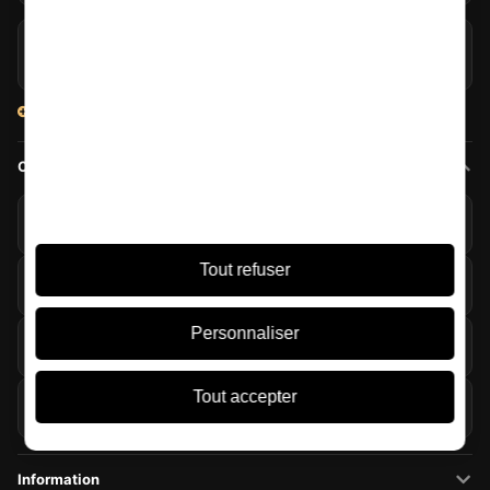
Glenmorangie et Harrison Ford misent sur le travel retail
06/08/2026
Voir tous les articles
Contacter
+34 966 358 596
Hors horaires · Disponible demain 9:00h
Espagnol - Lunes-Viernes 09:00-19:30h
Tout refuser
+34 692 646 872
Hors horaires · Disponible demain 9:30h
Anglais - Lundi-Vendredi 09:30 - 16:30h GTM+1
Personnaliser
Écrivez-nous
Formulaire de contact
Tout accepter
Licorea Tienda
Fermé maintenant · ouvre demain 9:00h
C/ Carmen, 61, 03550 San Juan, Alicante
Information