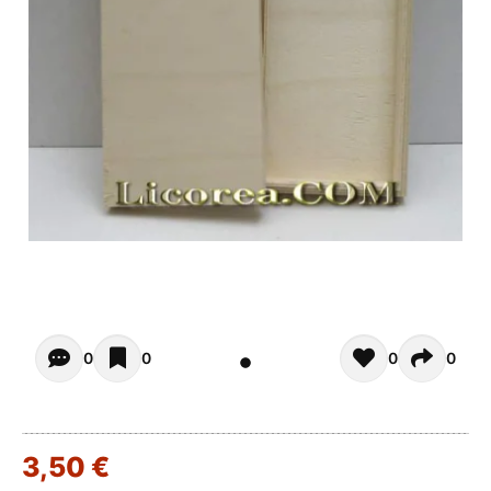
Opiniones - Pour le moment il n'y a aucun commentaires. 
0
0
0
0
3,50 €