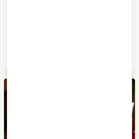
LIQUEURS
13/10/2021
· 4 min de lecture
5 recettes de liqueurs maison faciles
à essayer
Cinq recettes de liqueurs maison à préparer chez soi :
style Amarula, Baileys, liqueur irlandaise, vanille et
chocolat.