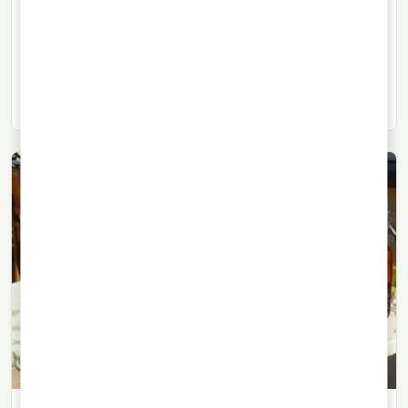
service
Guide de la mistelle : comment le moût de raisin et
l’alcool vinique sont associés, pourquoi elle reste
douce et où cette boisson se déguste.