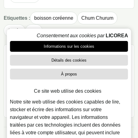
Etiquettes :
boisson coréenne
Chum Churum
Corée
soju
Consentement aux cookies par
LICOREA
Informations sur les cookies
A PROPOS DE L AUTEUR
Détails des cookies
Dunia Torres González
Rédactrice
À propos
Depuis 2009, elle mène des recherches sur
l’univers des spiritueux, qu’il s’agisse des
Ce site web utilise des cookies
nouvelles tendances de la mixologie ou des
Notre site web utilise des cookies capables de lire,
innovations proposées par de grandes et
Voir le profil editorial
stocker et écrire des informations sur votre
petites entreprises.
navigateur et votre appareil. Les informations
traitées par ces technologies incluent des données
liées à votre compte utilisateur, qui peuvent inclure