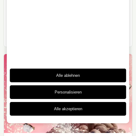
Lagavulin: Geschichte eines Islay-
Whiskys seit 1816
Lagavulin ist ein klassischer Islay-Whisky, offiziell seit
1816, geprägt von Torf, Küste, Brenntradition und
komplexer lokaler Geschichte Islays.
Alle ablehnen
Personalisieren
Alle akzeptieren