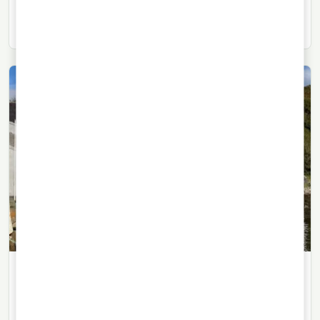
ganz ohne offizielle Verkostungsnotizen interpretierbar
macht.
WHISKY
02/03/2023
· 4 Min. Lesezeit