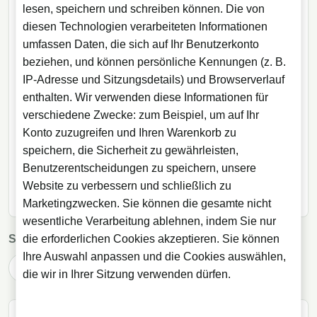
Bei Licorea kaufen und entdecken
lesen, speichern und schreiben können. Die von
diesen Technologien verarbeiteten Informationen
Passende Auswahl zum Thema dieses Artikels im
umfassen Daten, die sich auf Ihr Benutzerkonto
Licorea-Shop.
beziehen, und können persönliche Kennungen (z. B.
IP-Adresse und Sitzungsdetails) und Browserverlauf
MARKEN
enthalten. Wir verwenden diese Informationen für
verschiedene Zwecke: zum Beispiel, um auf Ihr
Laphroaig
Konto zuzugreifen und Ihren Warenkorb zu
speichern, die Sicherheit zu gewährleisten,
SHOP-KATEGORIEN
Benutzerentscheidungen zu speichern, unsere
Website zu verbessern und schließlich zu
Schottischer Single Malt Whisky
Marketingzwecken. Sie können die gesamte nicht
wesentliche Verarbeitung ablehnen, indem Sie nur
die erforderlichen Cookies akzeptieren. Sie können
Schlagwoerter:
Islay
Laphroaig
Single Malt
Ihre Auswahl anpassen und die Cookies auswählen,
Torf
die wir in Ihrer Sitzung verwenden dürfen.