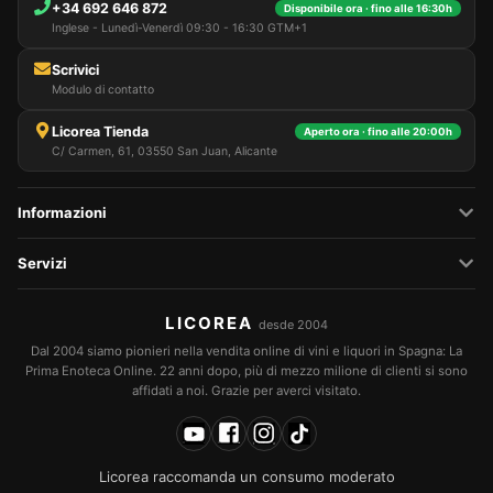
+34 692 646 872
Disponibile ora · fino alle 16:30h
Inglese - Lunedì-Venerdì 09:30 - 16:30 GTM+1
Scrivici
Modulo di contatto
Licorea Tienda
Aperto ora · fino alle 20:00h
C/ Carmen, 61, 03550 San Juan, Alicante
Informazioni
Servizi
LICOREA
desde 2004
Dal 2004 siamo pionieri nella vendita online di vini e liquori in Spagna: La
Prima Enoteca Online. 22 anni dopo, più di mezzo milione di clienti si sono
affidati a noi. Grazie per averci visitato.
Licorea raccomanda un consumo moderato