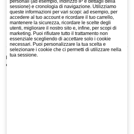
personali (ad esempio, indirizzo IP e dettagli della
sessione) e cronologia di navigazione. Utilizziamo
queste informazioni per vari scopi: ad esempio, per
19,25 €
14,20 €
2,60
accedere al tuo account e ricordare il tuo carrello,
mantenere la sicurezza, ricordare le scelte degli
Aggiungi al
Aggiungi al
Aggiungi
utenti, migliorare il nostro sito e, infine, per scopi di
carrello
carrello
carrell
marketing. Puoi rifiutare tutto il trattamento non
essenziale scegliendo di accettare solo i cookie
necessari. Puoi personalizzare la tua scelta e
selezionare i cookie che ci permetti di utilizzare nella
tua sessione.
I Clienti che comprarono questo prodotto, hanno
comprato anche