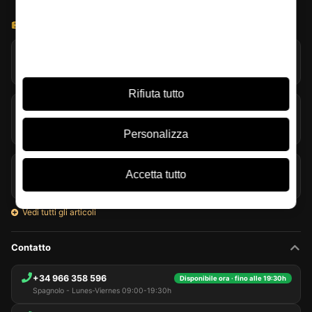
BLOG LICOREA
Torba nel whisky: molto più del fumo nel bicchiere
07/08/2026
Rifiuta tutto
Glenmorangie e Harrison Ford portano il single malt nel
travel retail
06/08/2026
Personalizza
Rum d’estate: stili, servizio e cocktail rinfrescanti
Accetta tutto
05/08/2026
Vedi tutti gli articoli
Contatto
+34 966 358 596
Disponibile ora · fino alle 19:30h
Spagnolo - Lunes-Viernes 09:00-19:30h