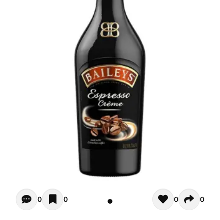
Opiniones - In questo momento non ci sono commenti. Pot
0
0
0
0