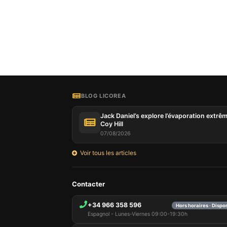
Notre si
informat
par ces 
qui peuv
les déta
BLOG LICOREA
informa
mémoris
Jack Daniel’s explore l’évaporation extrê
utilisat
Coy Hill
pouvez 
07/08/2026
uniquem
et sélec
Voir tous les articles
session
Contacter
+34 966 358 596
Hors horaires · Dispo
Espagnol - Lunes-Viernes 09:00-19:30h