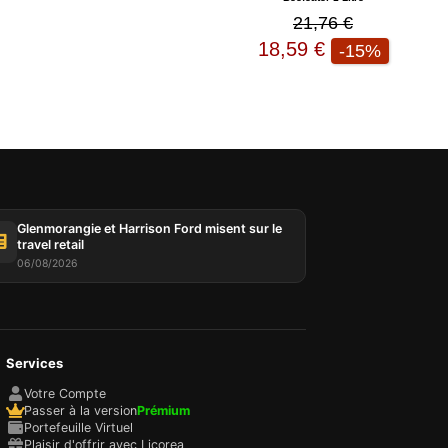
21,76 €
18,59 €
-15%
tées
ur,
IP et
es
 et
oix des
Glenmorangie et Harrison Ford misent sur le
 Vous
travel retail
06/08/2026
choix
e
Services
Votre Compte
Passer à la version
Prémium
Portefeuille Virtuel
Plaisir d'offrir avec Licorea