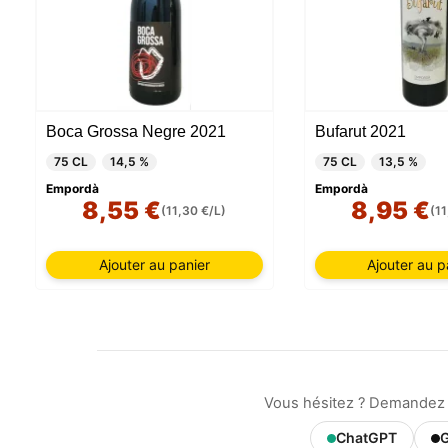
Boca Grossa Negre 2021
Bufarut 2021
75 CL
14,5 %
75 CL
13,5 %
Empordà
Empordà
8,55 €
8,95 €
(11,30 €/L)
(11
Ajouter au panier
Ajouter au p
Vous hésitez ? Demandez 
ChatGPT
G