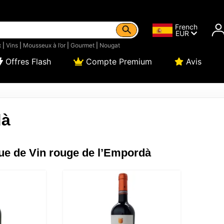
French
EUR
x
|
Vins
|
Mousseux à l’or
|
Gourmet
|
Nougat
Offres Flash
Compte Premium
Avis
dà
ue de Vin rouge de l’Empordà