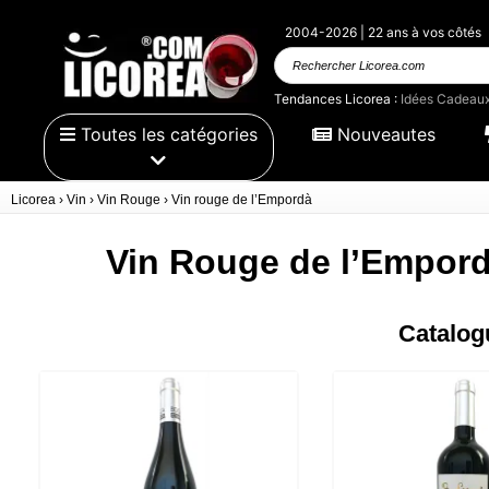
2004-2026 | 22 ans à vos côtés
Rechercher
Licorea.com
Tendances Licorea :
Idées Cadeau
Toutes les catégories
Nouveautes
Licorea
›
Vin
›
Vin Rouge
›
Vin rouge de l’Empordà
Vin Rouge de l’Empor
Catalog