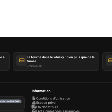
Ce site web utilise des cookies
te web utilise des cookies capables de lire, stocker et écrire des
ions sur votre navigateur et votre appareil. Les informations trai
technologies incluent des données liées à votre compte utilisate
ent inclure des identifiants personnels (par exemple, l'adresse 
ils de la session) et l'historique de navigation. Nous utilisons c
tions à diverses fins : par exemple, pour accéder à votre compte
er votre panier d'achat, maintenir la sécurité, mémoriser les ch
me à
La tourbe dans le whisky : bien plus que de la
eurs, améliorer notre site web et, enfin, à des fins de marketing.
fumée
refuser tout traitement non essentiel en choisissant d'accepter
07/08/2026
ent les cookies nécessaires. Vous pouvez personnaliser votre 
tionner les cookies que vous nous autorisez à utiliser dans votr
.
Information
Conditions d'utilisation
nible lundi 9:00h
Espace prive
Envois/Retours
FAQ Commandes espagnoles