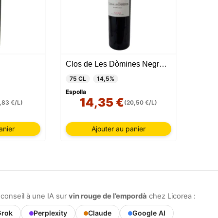
Clos de Les Dòmines Negre Réserva 2021
75 CL
14,5%
Espolla
14,35 €
,83 €/L)
(20,50 €/L)
anier
Ajouter au panier
conseil à une IA sur
vin rouge de l’empordà
chez Licorea :
rok
Perplexity
Claude
Google AI