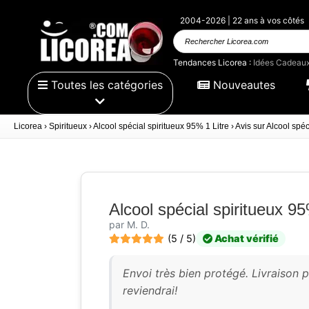
2004-2026 | 22 ans à vos côtés
Rechercher
Licorea.com
Tendances Licorea :
Idées Cadeau
Toutes les catégories
Nouveautes
Licorea
›
Spiritueux
›
Alcool spécial spiritueux 95% 1 Litre
›
Avis sur Alcool spéc
Alcool spécial spiritueux 95
par M. D.
(5 / 5)
Achat vérifié
Envoi très bien protégé. Livraison p
reviendrai!