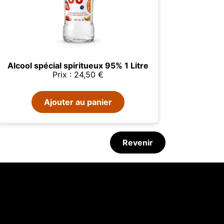
Alcool spécial spiritueux 95% 1 Litre
Prix : 24,50 €
Ajouter au panier
Revenir
adieux au coco frais
04/08/2026
Laphroaig et Willem
tées
ur,
IP et
es
872
Hors horaires · Disponible aujourd’hui 9:30h
 et
Anglais -