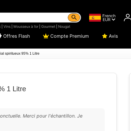
French
EUR
x
|
Vins
|
Mousseux à l’or
|
Gourmet
|
Nougat
Offres Flash
Compte Premium
Avis
ial spiritueux 95% 1 Litre
% 1 Litre
onctuelle. Merci pour l'échantillon. Je