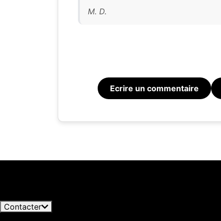
M. D.
Ecrire un commentaire
Blog Licorea
Notre si
Rhum en été : styles, service et cocktails rafraîchissants
informat
Dafoe misent sur le travel retail
03/08/2026
par ces 
Voir tous les articles
qui peuv
Contacter
les déta
+34 966 358 596
Hors horaires · Disponible aujourd’hu
informa