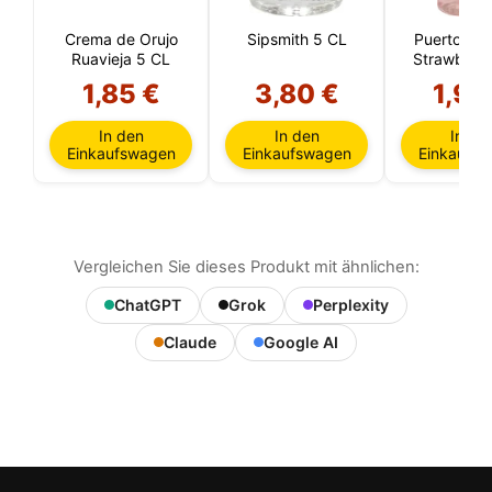
Crema de Orujo
Sipsmith 5 CL
Puerto de 
Ruavieja 5 CL
Strawberry
1,85 €
3,80 €
1,95
In den
In den
In de
Einkaufswagen
Einkaufswagen
Einkaufs
Vergleichen Sie dieses Produkt mit ähnlichen:
ChatGPT
Grok
Perplexity
Claude
Google AI