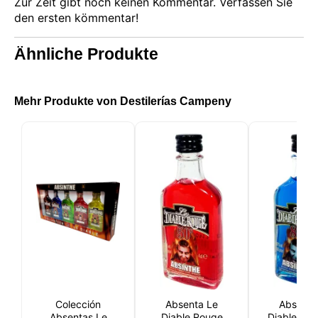
Zur Zeit gibt noch keinen Kommentar. Verfassen Sie
den ersten kömmentar!
Ähnliche Produkte
Mehr Produkte von Destilerías Campeny
Colección
Absenta Le
Absenta
Absentas Le
Diable Rouge
Diable Blu