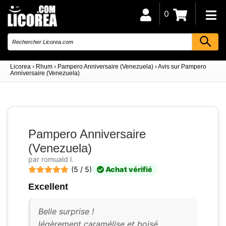
0
Licorea
›
Rhum
›
Pampero Anniversaire (Venezuela)
›
Avis sur Pampero
Anniversaire (Venezuela)
Pampero Anniversaire
(Venezuela)
par romuald l.
(5 / 5)
Achat vérifié
Excellent
Belle surprise !
légèrement caramélise et boisé.