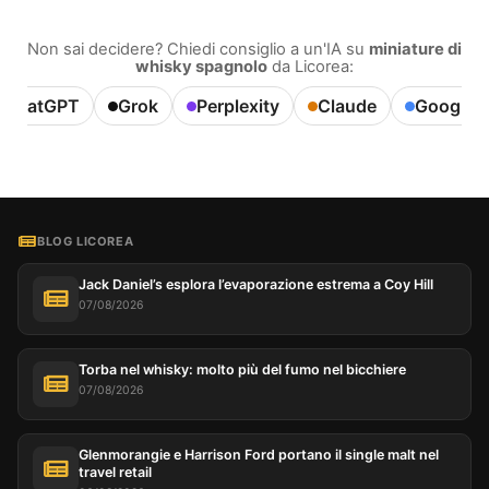
Non sai decidere? Chiedi consiglio a un'IA su
miniature di
whisky spagnolo
da Licorea:
ChatGPT
Grok
Perplexity
Claude
Google A
BLOG LICOREA
Jack Daniel’s esplora l’evaporazione estrema a Coy Hill
07/08/2026
Torba nel whisky: molto più del fumo nel bicchiere
07/08/2026
Questo sito utilizza i cookie
Il nostro sito utilizza cookie che possono leggere,
memorizzare e scrivere informazioni sul tuo browser
Glenmorangie e Harrison Ford portano il single malt nel
e sul tuo dispositivo. Le informazioni trattate da
travel retail
queste tecnologie includono dati relativi al tuo