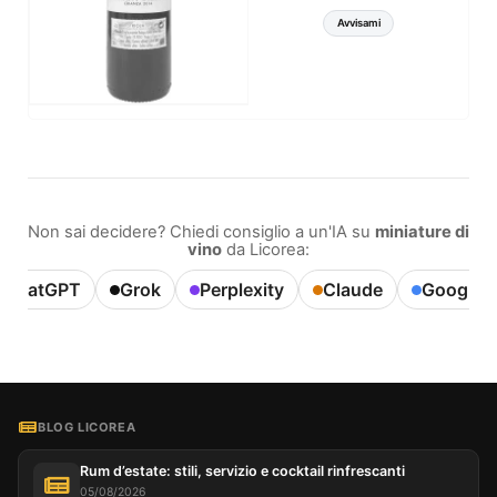
Avvisami
Non sai decidere? Chiedi consiglio a un'IA su
miniature di
vino
da Licorea:
ChatGPT
Grok
Perplexity
Claude
Google A
BLOG LICOREA
Rum d’estate: stili, servizio e cocktail rinfrescanti
05/08/2026