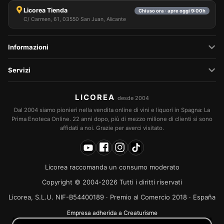
selezionare i cookie che ci permetti di utilizzare nella
Licorea Tienda
Chiuso ora · apre oggi 9:00h
tua sessione.
C/ Carmen, 61, 03550 San Juan, Alicante
Informazioni
Servizi
LICOREA
desde 2004
Dal 2004 siamo pionieri nella vendita online di vini e liquori in Spagna: La
Prima Enoteca Online. 22 anni dopo, più di mezzo milione di clienti si sono
affidati a noi. Grazie per averci visitato.
Licorea raccomanda un consumo moderato
Copyright © 2004-2026 Tutti i diritti riservati
Licorea, S.L.U. NIF-B54400189 · Premio al Comercio 2018 · España
Empresa adherida a Creaturisme