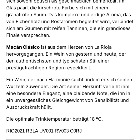
sich sowohl optisch als geschmacklich bemerkbar. Im
Glas paart die kirschrote Farbe sich mit einem
granatroten Saum. Das komplexe und erdige Aroma, das
von Eichenholz und Röstaromen begleitet wird, verbindet
sich am Gaumen mit reifen Tanninen, die ein grandioses
Finale versprechen.
Macán Clásico
ist aus dem Herzen von La Rioja
hervorgegangen. Ein Wein von gestern und heute, der
den authentischsten und typischsten Stil einer
prestigeträchtigen Region respektiert.
Ein Wein, der nach Harmonie sucht, indem er sich seinen
Wurzeln zuwendet. Die Art seiner Herkunft verleiht ihm
eine besondere Eleganz, eine bleibende Note, die ihn in
ein unvergessliches Gleichgewicht von Sensibilität und
Ausdruckskraft hüllt.
Die optimale Trinktemperatur beträgt 18 ºC.
RIO2021
RBLA
UV001
RV003
C0RJ