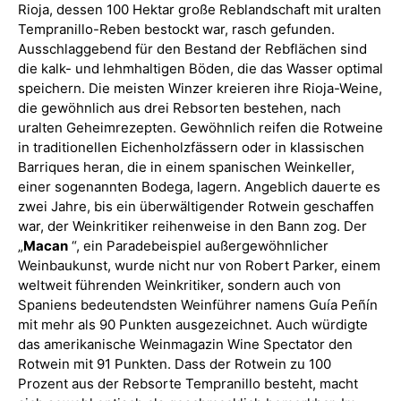
Rioja, dessen 100 Hektar große Reblandschaft mit uralten
Tempranillo-Reben bestockt war, rasch gefunden.
Ausschlaggebend für den Bestand der Rebflächen sind
die kalk- und lehmhaltigen Böden, die das Wasser optimal
speichern. Die meisten Winzer kreieren ihre Rioja-Weine,
die gewöhnlich aus drei Rebsorten bestehen, nach
uralten Geheimrezepten. Gewöhnlich reifen die Rotweine
in traditionellen Eichenholzfässern oder in klassischen
Barriques heran, die in einem spanischen Weinkeller,
einer sogenannten Bodega, lagern. Angeblich dauerte es
zwei Jahre, bis ein überwältigender Rotwein geschaffen
war, der Weinkritiker reihenweise in den Bann zog. Der
„
Macan
“, ein Paradebeispiel außergewöhnlicher
Weinbaukunst, wurde nicht nur von Robert Parker, einem
weltweit führenden Weinkritiker, sondern auch von
Spaniens bedeutendsten Weinführer namens Guía Peñín
mit mehr als 90 Punkten ausgezeichnet. Auch würdigte
das amerikanische Weinmagazin Wine Spectator den
Rotwein mit 91 Punkten. Dass der Rotwein zu 100
Prozent aus der Rebsorte Tempranillo besteht, macht