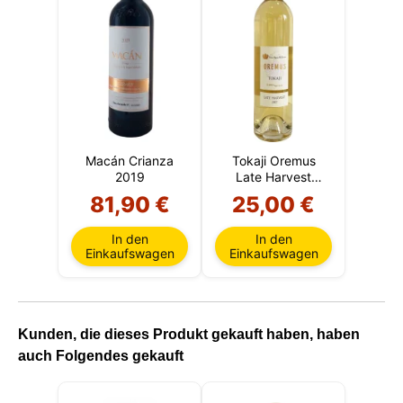
Macán Crianza
Tokaji Oremus
2019
Late Harvest
2023 50 CL
81,90 €
25,00 €
(Ungarn)
In den
In den
Einkaufswagen
Einkaufswagen
Kunden, die dieses Produkt gekauft haben, haben
auch Folgendes gekauft