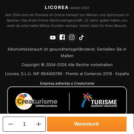
LICOREA
desde 2004
Seit 2004 sind wir Pioniere im Online-Verkauf von Weinen und Spirituosen in
Spanien: Das Erste Online-Spirituosengeschäft. 22 Jahre später haben uns
mehr als eine halbe Million Kunden vertraut. Vielen Dank für Ihren Besuch.
Alkoholmissbrauch ist gesundheitsgefährdend. Genießen Sie in
Maßen
Copyright © 2004-2026 Alle Rechte vorbehalten
Licorea, S.L.U. NIF-B54400189 · Premio al Comercio 2018 · España
Empresa adherida a Creaturisme