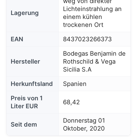
weg von direkter
Lichteinstrahlung an
Lagerung
einem kühlen
trockenen Ort
EAN
8437023266373
Bodegas Benjamin de
Hersteller
Rothschild & Vega
Sicilia S.A
Herkunftsland
Spanien
Diese Website verwendet Cookies
Unsere Website verwendet Cookies, die
Preis von 1
68,42
Informationen in Ihrem Browser und auf Ihrem Gerät
Liter EUR
lesen, speichern und schreiben können. Die von
diesen Technologien verarbeiteten Informationen
umfassen Daten, die sich auf Ihr Benutzerkonto
Donnerstag 01
Seit dem
beziehen, und können persönliche Kennungen (z. B.
Oktober, 2020
IP-Adresse und Sitzungsdetails) und Browserverlauf
enthalten. Wir verwenden diese Informationen für