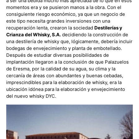
a ser una bebida mucho más apreciada de lo que en esos
momentos era y se pusieron manos a la obra.
Con el
consiguiente riesgo económico, ya que un negocio de
este tipo necesita grandes inversiones con una
recuperación lenta, crearon la sociedad
Destilerías y
Crianza del Whisky, S.A.
decidiendo la construcción de
una destilería de whisky que, lógicamente, debería incluir
bodegas de envejecimiento y planta de embotellado.
Después de estudiar diversas posibilidades de
implantación llegaron a la conclusión de que Palazuelos
de Eresma, por la calidad de su agua, su clima y la
cercanía de áreas con abundantes y buenas cebadas,
imprescindibles para la elaboración de whisky, era la
ubicación idónea para la elaboración y envejecimiento
del nuevo whisky DYC.