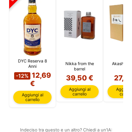
tua sessione.
DYC Reserva 8
Nikka from the
Akashi Bl
Anni
barrel
12,69
-12%
39,50 €
27,8
€
Aggiungi al
Aggiungi
carrello
carrell
Aggiungi al
carrello
Indeciso tra questo e un altro? Chiedi a un'IA: