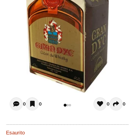
Opiniones - In questo momento non ci sono commenti. Pot
0
0
0
0
Esaurito