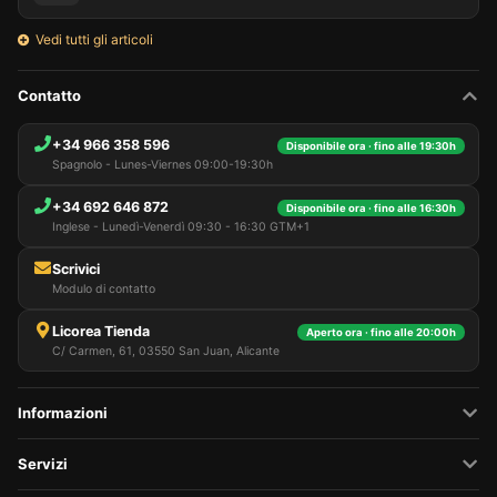
Vedi tutti gli articoli
Contatto
+34 966 358 596
Disponibile ora · fino alle 19:30h
Spagnolo - Lunes-Viernes 09:00-19:30h
+34 692 646 872
Disponibile ora · fino alle 16:30h
Inglese - Lunedì-Venerdì 09:30 - 16:30 GTM+1
Scrivici
Modulo di contatto
Licorea Tienda
Aperto ora · fino alle 20:00h
C/ Carmen, 61, 03550 San Juan, Alicante
Informazioni
Servizi