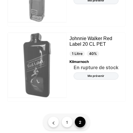
Me prévenir
Johnnie Walker Red
Label 20 CL PET
1 Litre
40%
Kilmarnoch
En rupture de stock
Me prévenir
Ce site web utilise des cookies
<
1
2
Notre site web utilise des cookies capables de lire,
stocker et écrire des informations sur votre