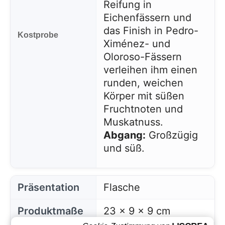
Reifung in
Eichenfässern und
das Finish in Pedro-
Kostprobe
Ximénez- und
Oloroso-Fässern
verleihen ihm einen
runden, weichen
Körper mit süßen
Fruchtnoten und
Muskatnuss.
Abgang:
Großzügig
und süß.
Präsentation
Flasche
Produktmaße
23 x 9 x 9 cm