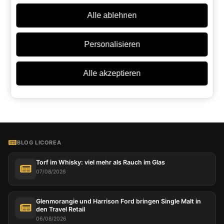
Alle ablehnen
Vergleichen Sie dieses Produkt mit ähnlichen:
Personalisieren
ChatGPT
Grok
Perplexity
Claude
Google AI
Alle akzeptieren
BLOG LICOREA
Torf im Whisky: viel mehr als Rauch im Glas
07/08/2026
Glenmorangie und Harrison Ford bringen Single Malt in
den Travel Retail
06/08/2026