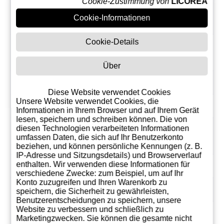
Cookie-Zustimmung von
LICOREA
Volumetrische
1,80
Cookie-Informationen
s Gewicht
Cookie-Details
kühler und trockener
Lagerung
Ort
Über
EAN
8411144000665
Diese Website verwendet Cookies
Unsere Website verwendet Cookies, die
Hersteller
Destilerías DYC
Informationen in Ihrem Browser und auf Ihrem Gerät
lesen, speichern und schreiben können. Die von
Preis von 1
diesen Technologien verarbeiteten Informationen
37,07
umfassen Daten, die sich auf Ihr Benutzerkonto
Liter EUR
beziehen, und können persönliche Kennungen (z. B.
IP-Adresse und Sitzungsdetails) und Browserverlauf
Land
Spanien
enthalten. Wir verwenden diese Informationen für
verschiedene Zwecke: zum Beispiel, um auf Ihr
Konto zuzugreifen und Ihren Warenkorb zu
Region
Spanien
speichern, die Sicherheit zu gewährleisten,
Benutzerentscheidungen zu speichern, unsere
Website zu verbessern und schließlich zu
Montag 22
Seit dem
Marketingzwecken. Sie können die gesamte nicht