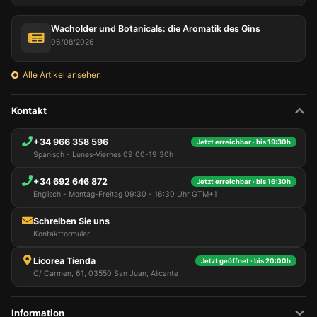
Wacholder und Botanicals: die Aromatik des Gins
06/08/2026
Alle Artikel ansehen
Kontakt
+34 966 358 596
Jetzt erreichbar · bis 19:30h
Spanisch - Lunes-Viernes 09:00-19:30h
+34 692 646 872
Jetzt erreichbar · bis 16:30h
Englisch - Montag-Freitag 09:30 - 16:30 Uhr GTM+1
Schreiben Sie uns
Kontaktformular
Licorea Tienda
Jetzt geöffnet · bis 20:00h
C/ Carmen, 61, 03550 San Juan, Alicante
Information