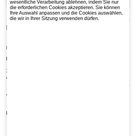
September, 2025
wesentliche Verarbeitung ablehnen, indem Sie nur
die erforderlichen Cookies akzeptieren. Sie können
Ihre Auswahl anpassen und die Cookies auswählen,
die wir in Ihrer Sitzung verwenden dürfen.
Kundenrezensionen
Kommentare: 0
Die neuesten Kundenrezensionen
Zur Zeit gibt noch keinen Kommentar. Verfassen Sie
den ersten kömmentar!
Ähnliche Produkte
Mehr Produkte von DYC
ANGEBOT!