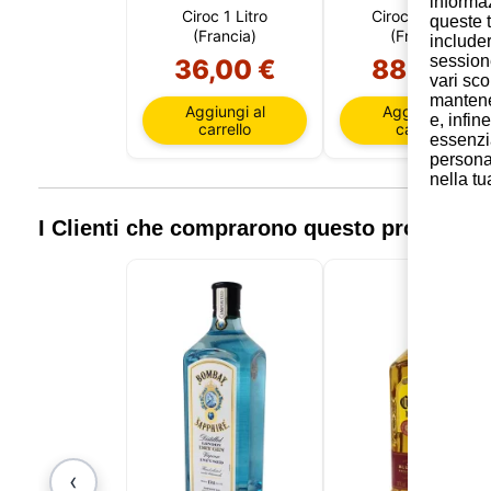
informaz
Ciroc 1 Litro
Ciroc 1.75 Litri
queste t
(Francia)
(Francia)
includer
session
36,00 €
88,95 €
vari sco
mantener
Aggiungi al
Aggiungi al
e, infin
carrello
carrello
essenzi
personal
nella tu
I Clienti che comprarono questo prodotto
‹