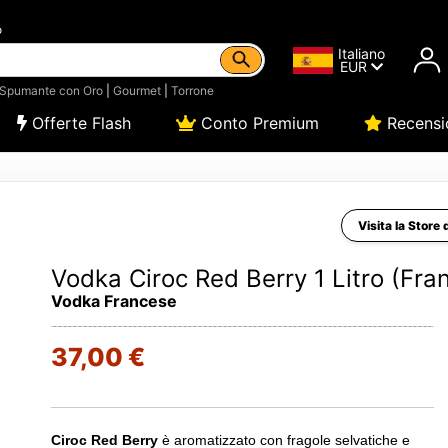
o
Italiano
EUR
Spumante con Oro
|
Gourmet
|
Torrone
Offerte Flash
Conto Premium
Recensi
Visita la Store 
Vodka Ciroc Red Berry 1 Litro (Fran
Vodka Francese
37,00 €
Ciroc Red Berry
è aromatizzato con fragole selvatiche e