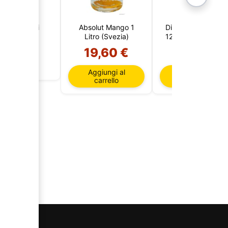
rnoff 3 Litri
Absolut Mango 1
Diplomatico Riserv
Litro (Svezia)
12 Anni (Venezuela
19,60 €
33,65 €
Esaurito
Aggiungi al
Aggiungi al
carrello
carrello
AI