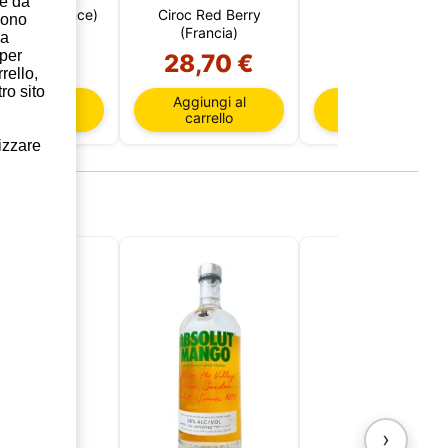
te da
 Peach (France)
Ciroc Red Berry
Ciroc Pineapple
sono
(Francia)
(Francia)
la
 per
8,50 €
28,70 €
29,95 €
rello,
ro sito
ggiungi al
Aggiungi al
Aggiungi al
carrello
carrello
carrello
lizzare
›