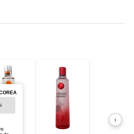
ICOREA
i
›
re