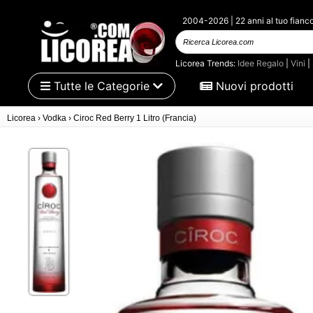
2004-2026 | 22 anni al tuo fianc
Ricerca Licorea.com
Licorea Trends:
Idee Regalo
|
Vini
|
Tutte le Categorie
Nuovi prodotti
Licorea
›
Vodka
›
Ciroc Red Berry 1 Litro (Francia)