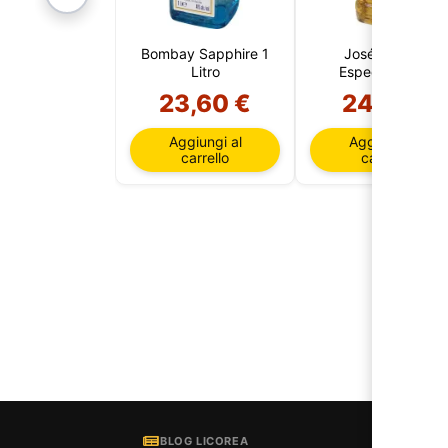
Bombay Sapphire 1
José Cuervo
Litro
Especial 1 litro
23,60 €
24,15 €
Aggiungi al
Aggiungi al
carrello
carrello
BLOG LICOREA