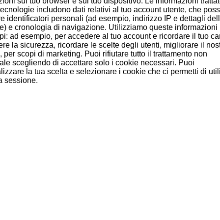
ioni sul tuo browser e sul tuo dispositivo. Le informazioni tratta
Ciroc 3 Litri (Francia)
Ciroc Coconut
Ciroc
ecnologie includono dati relativi al tuo account utente, che pos
(Francia)
e identificatori personali (ad esempio, indirizzo IP e dettagli del
e) e cronologia di navigazione. Utilizziamo queste informazioni
172,40 €
28,50 €
2
pi: ad esempio, per accedere al tuo account e ricordare il tuo car
e la sicurezza, ricordare le scelte degli utenti, migliorare il nost
Aggiungi al
Aggiungi al
A
e, per scopi di marketing. Puoi rifiutare tutto il trattamento non
carrello
carrello
ale scegliendo di accettare solo i cookie necessari. Puoi
izzare la tua scelta e selezionare i cookie che ci permetti di uti
a sessione.
, hanno comprato anche