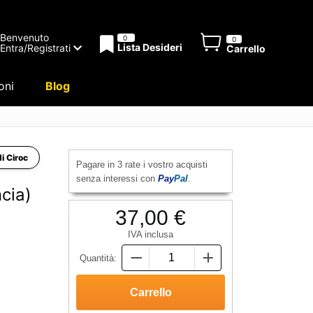
Benvenuto
0
0
Lista Desideri
Entra/Registrati
Carrello
oni
Blog
di Ciroc
Pagare in 3 rate i vostro acquisti
senza interessi con
Pay
Pal
.
cia)
37,00 €
IVA inclusa
Quantità: