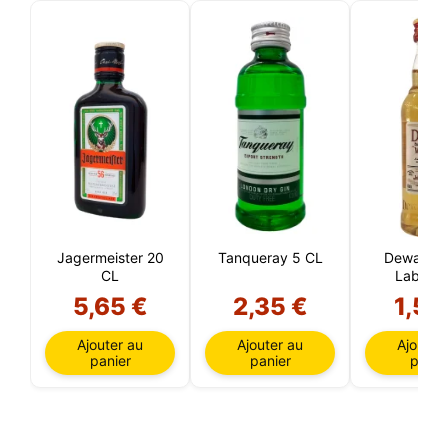
Jagermeister 20
Tanqueray 5 CL
Dewar's W
CL
Label 5
5,65 €
2,35 €
1,50
Ajouter au
Ajouter au
Ajouter
panier
panier
panie