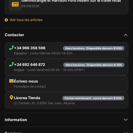
Glenmorangie et Harrison Ford misent sur le travel retail
06/08/2026
Voir tous les articles
Contacter
+34 966 358 596
Hors horaires · Disponible demain 9:00h
Espagnol - Lunes-Viernes 09:00-19:30h
+34 692 646 872
Hors horaires · Disponible demain 9:30h
Anglais - Lundi-Vendredi 09:30 - 16:30h GTM+1
Écrivez-nous
Formulaire de contact
Licorea Tienda
Fermé maintenant · ouvre demain 9:00h
C/ Carmen, 61, 03550 San Juan, Alicante
Information