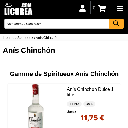
0
Licorea
›
Spiritueux
›
Anís Chinchón
Anís Chinchón
Gamme de Spiritueux Anís Chinchón
Anís Chinchón Dulce 1
litre
1 Litre
35%
Jerez
11,75 €