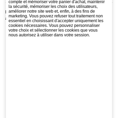
compte et mémoriser votre panier d'achat, maintenir
la sécurité, mémoriser les choix des utilisateurs,
améliorer notre site web et, enfin, à des fins de
Les clients qui ont acheté ce produit ont également
marketing. Vous pouvez refuser tout traitement non
acheté:
essentiel en choisissant d'accepter uniquement les
cookies nécessaires. Vous pouvez personnaliser
votre choix et sélectionner les cookies que vous
nous autorisez à utiliser dans votre session.
Flor de Caña
Viejo de Caldas 8
Chartreuse
Reserve 5 Ans
Ans
(Nicaragua)
14,55 €
23,90 €
49,8
Ajouter au
Ajouter au
Ajouter