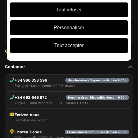
La tourbe dans le whisky : bien plus que de la fumée
Tout refuser
07/08/2026
Personnaliser
Glenmorangie et Harrison Ford misent sur le travel retail
06/08/2026
Tout accepter
Voir tous les articles
Contacter
+34 966 358 596
Hors horaires · Disponible demain 9:00h
Espagnol - Lunes-Viernes 09:00-19:30h
+34 692 646 872
Hors horaires · Disponible demain 9:30h
Anglais - Lundi-Vendredi 09:30 - 16:30h GTM+1
Écrivez-nous
Formulaire de contact
Licorea Tienda
Fermé maintenant · ouvre demain 9:00h
C/ Carmen, 61, 03550 San Juan, Alicante