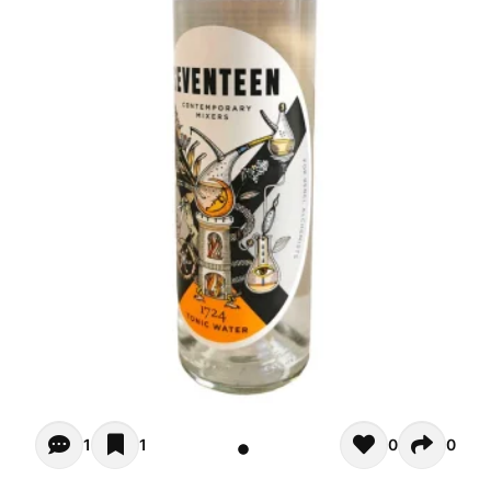
Opiniones (1)
1
1
0
0