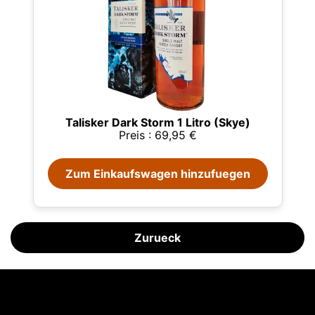
Talisker Dark Storm 1 Litro (Skye)
Preis : 69,95 €
Zum Einkaufswagen hinzufuegen
Diese Website verwendet Cookies
Unsere Website verwendet Cookies, die
Informationen in Ihrem Browser und auf Ihrem Gerät
lesen, speichern und schreiben können. Die von
Zurueck
diesen Technologien verarbeiteten Informationen
umfassen Daten, die sich auf Ihr Benutzerkonto
beziehen, und können persönliche Kennungen (z. B.
IP-Adresse und Sitzungsdetails) und Browserverlauf
Blog Licorea
enthalten. Wir verwenden diese Informationen für
Torf im Whisky: viel mehr als Rauch im Glas
verschiedene Zwecke: zum Beispiel, um auf Ihr
07/08/2026
Glenmorangie und Harrison Ford bringen