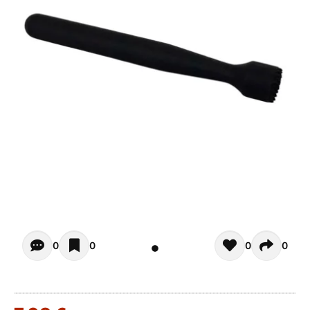
Opiniones - Zur Zeit gibt noch keinen Kommentar. Verfas
0
0
0
0