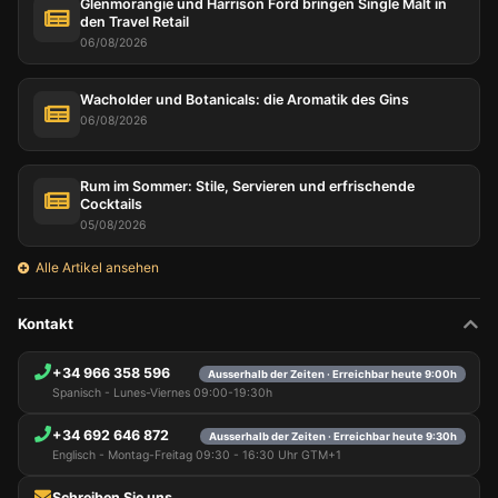
Glenmorangie und Harrison Ford bringen Single Malt in
den Travel Retail
06/08/2026
Wacholder und Botanicals: die Aromatik des Gins
06/08/2026
Rum im Sommer: Stile, Servieren und erfrischende
Cocktails
05/08/2026
Alle Artikel ansehen
Kontakt
+34 966 358 596
Ausserhalb der Zeiten · Erreichbar heute 9:00h
Spanisch - Lunes-Viernes 09:00-19:30h
+34 692 646 872
Ausserhalb der Zeiten · Erreichbar heute 9:30h
Englisch - Montag-Freitag 09:30 - 16:30 Uhr GTM+1
Schreiben Sie uns