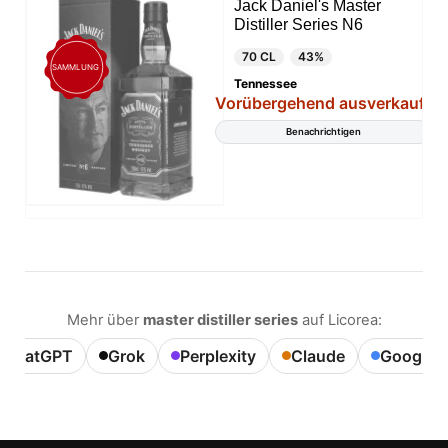
Jack Daniel's Master
Distiller Series N6
70 CL
43%
SAMMLUNG
Tennessee
Vorübergehend ausverkauft
Benachrichtigen
Mehr über
master distiller series
auf Licorea:
ChatGPT
Grok
Perplexity
Claude
Google A