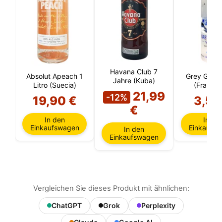
Ihre Auswahl anpassen und die Cookies auswählen,
die wir in Ihrer Sitzung verwenden dürfen.
Havana Club 7
Absolut Apeach 1
Grey Goos
Jahre (Kuba)
Litro (Suecia)
(Frankre
21,99
-12%
19,90 €
3,50
€
In den
In de
Einkaufswagen
Einkaufs
In den
Einkaufswagen
Vergleichen Sie dieses Produkt mit ähnlichen:
ChatGPT
Grok
Perplexity