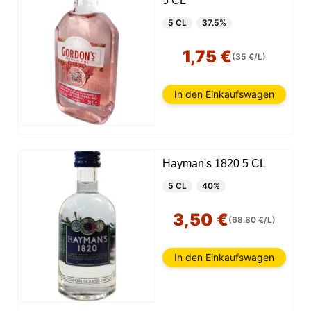
5 CL
5 CL
37.5%
1,75 €
(35 €/L)
In den Einkaufswagen
Hayman's 1820 5 CL
5 CL
40%
3,50 €
(68.80 €/L)
In den Einkaufswagen