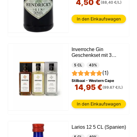
4,50 €
(88,40 €/L)
In den Einkaufswagen
Inverroche Gin
Geschenkset mit 3
Miniaturen
5 CL
43%
(1)
Stilbaai - Western Cape
14,95 €
(99.67 €/L)
In den Einkaufswagen
Larios 12 5 CL (Spanien)
5 CL
40%