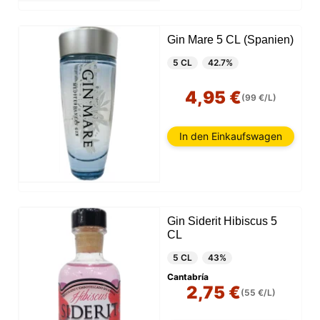
Gin Mare 5 CL (Spanien)
5 CL
42.7%
4,95 €
(99 €/L)
In den Einkaufswagen
Gin Siderit Hibiscus 5
CL
5 CL
43%
Cantabría
2,75 €
(55 €/L)