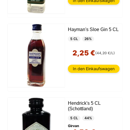
In den Einkaufswagen
Hayman's Sloe Gin 5 CL
5 CL
26%
2,25 €
(44,20 €/L)
In den Einkaufswagen
Hendrick's 5 CL
(Schottland)
5 CL
44%
Girvan