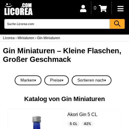
0
Licorea
›
Miniaturen
›
Gin Miniaturen
Gin Miniaturen – Kleine Flaschen,
Großer Geschmack
Marken
Preise
Sortieren nach
Katalog von Gin Miniaturen
Akori Gin 5 CL
5 CL
42%