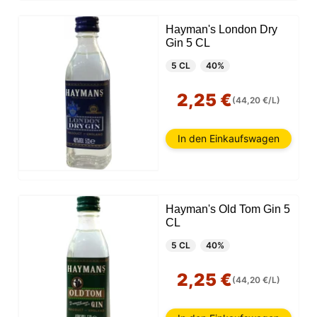
Hayman's London Dry
Diese Website verwendet Cookies
Gin 5 CL
Unsere Website verwendet Cookies, die
5 CL
40%
Informationen in Ihrem Browser und auf Ihrem Gerät
lesen, speichern und schreiben können. Die von
diesen Technologien verarbeiteten Informationen
2,25 €
(44,20 €/L)
umfassen Daten, die sich auf Ihr Benutzerkonto
beziehen, und können persönliche Kennungen (z. B.
IP-Adresse und Sitzungsdetails) und Browserverlauf
In den Einkaufswagen
enthalten. Wir verwenden diese Informationen für
verschiedene Zwecke: zum Beispiel, um auf Ihr
Konto zuzugreifen und Ihren Warenkorb zu
speichern, die Sicherheit zu gewährleisten,
Benutzerentscheidungen zu speichern, unsere
Website zu verbessern und schließlich zu
Hayman's Old Tom Gin 5
Marketingzwecken. Sie können die gesamte nicht
CL
wesentliche Verarbeitung ablehnen, indem Sie nur
die erforderlichen Cookies akzeptieren. Sie können
5 CL
40%
Ihre Auswahl anpassen und die Cookies auswählen,
die wir in Ihrer Sitzung verwenden dürfen.
2,25 €
(44,20 €/L)