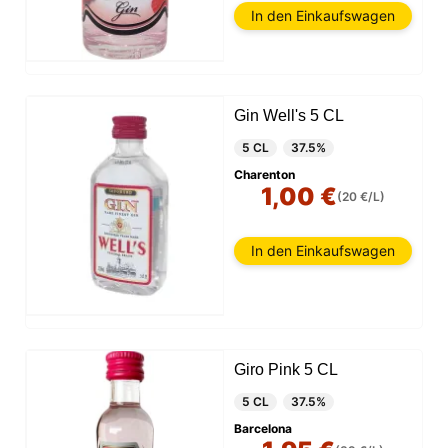
In den Einkaufswagen
Gin Well's 5 CL
5 CL
37.5%
Charenton
1,00 €
(20 €/L)
In den Einkaufswagen
Giro Pink 5 CL
5 CL
37.5%
Barcelona