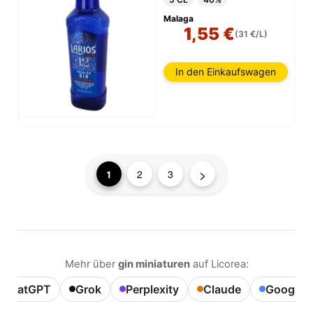
Malaga
1,55 €
(31 €/L)
In den Einkaufswagen
>
1
2
3
Mehr über
gin miniaturen
auf Licorea:
ChatGPT
Grok
Perplexity
Claude
Google A