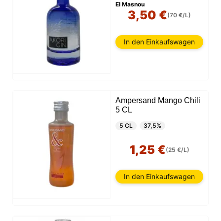
El Masnou
3,50 €
(70 €/L)
In den Einkaufswagen
Ampersand Mango Chili
5 CL
5 CL
37,5%
1,25 €
(25 €/L)
In den Einkaufswagen