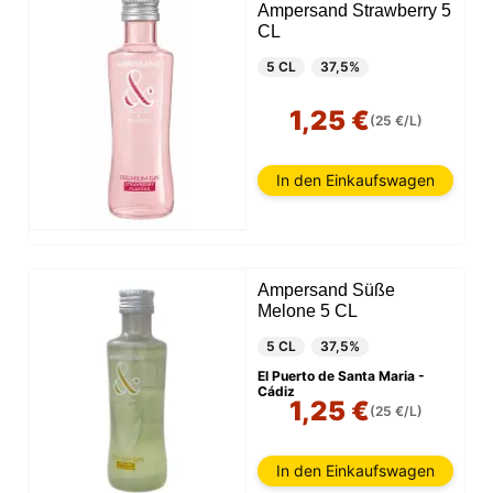
Ampersand Strawberry 5
CL
5 CL
37,5%
1,25 €
(25 €/L)
In den Einkaufswagen
Ampersand Süße
Melone 5 CL
5 CL
37,5%
El Puerto de Santa Maria -
Cádiz
1,25 €
(25 €/L)
In den Einkaufswagen