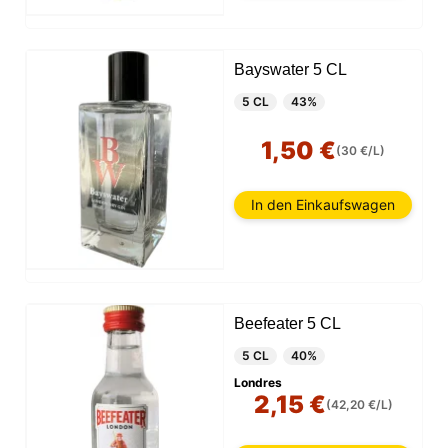
Bayswater 5 CL
5 CL
43%
1,50 €
(30 €/L)
In den Einkaufswagen
Beefeater 5 CL
5 CL
40%
Londres
2,15 €
(42,20 €/L)