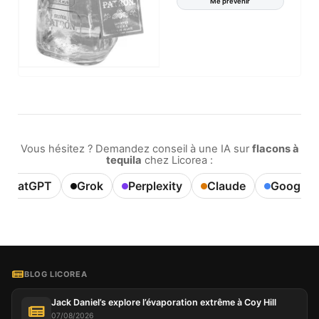
Me prévenir
Vous hésitez ? Demandez conseil à une IA sur
flacons à
tequila
chez Licorea :
ChatGPT
Grok
Perplexity
Claude
Google A
BLOG LICOREA
Jack Daniel’s explore l’évaporation extrême à Coy Hill
07/08/2026