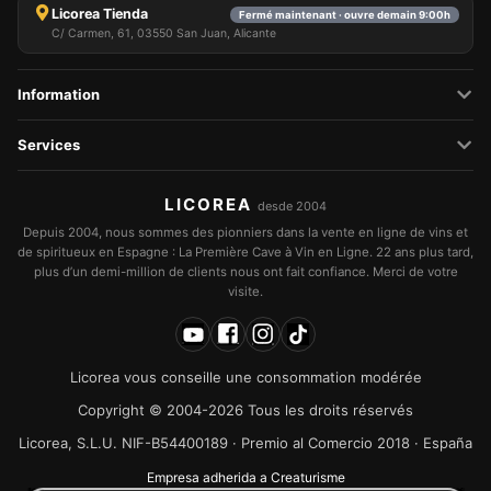
essentiel en choisissant d'accepter uniquement les
Licorea Tienda
Fermé maintenant · ouvre demain 9:00h
cookies nécessaires. Vous pouvez personnaliser
C/ Carmen, 61, 03550 San Juan, Alicante
votre choix et sélectionner les cookies que vous
nous autorisez à utiliser dans votre session.
Information
Services
LICOREA
desde 2004
Depuis 2004, nous sommes des pionniers dans la vente en ligne de vins et
de spiritueux en Espagne : La Première Cave à Vin en Ligne. 22 ans plus tard,
plus d’un demi-million de clients nous ont fait confiance. Merci de votre
visite.
Licorea vous conseille une consommation modérée
Copyright © 2004-2026 Tous les droits réservés
Licorea, S.L.U. NIF-B54400189 · Premio al Comercio 2018 · España
Empresa adherida a Creaturisme