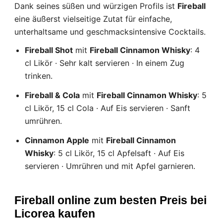
Diese Website verwendet Cookies
Dank seines süßen und würzigen Profils ist
Fireball
Unsere Website verwendet Cookies, die
eine äußerst vielseitige Zutat für einfache,
Informationen in Ihrem Browser und auf Ihrem Gerät
lesen, speichern und schreiben können. Die von
unterhaltsame und geschmacksintensive Cocktails.
diesen Technologien verarbeiteten Informationen
umfassen Daten, die sich auf Ihr Benutzerkonto
Fireball Shot
mit
Fireball Cinnamon Whisky
: 4
beziehen, und können persönliche Kennungen (z. B.
cl Likör · Sehr kalt servieren · In einem Zug
IP-Adresse und Sitzungsdetails) und Browserverlauf
enthalten. Wir verwenden diese Informationen für
trinken.
verschiedene Zwecke: zum Beispiel, um auf Ihr
Konto zuzugreifen und Ihren Warenkorb zu
Fireball & Cola
mit
Fireball Cinnamon Whisky
: 5
speichern, die Sicherheit zu gewährleisten,
cl Likör, 15 cl Cola · Auf Eis servieren · Sanft
Benutzerentscheidungen zu speichern, unsere
Website zu verbessern und schließlich zu
umrühren.
Marketingzwecken. Sie können die gesamte nicht
wesentliche Verarbeitung ablehnen, indem Sie nur
Cinnamon Apple
mit
Fireball Cinnamon
die erforderlichen Cookies akzeptieren. Sie können
Whisky
: 5 cl Likör, 15 cl Apfelsaft · Auf Eis
Ihre Auswahl anpassen und die Cookies auswählen,
die wir in Ihrer Sitzung verwenden dürfen.
servieren · Umrühren und mit Apfel garnieren.
Fireball online zum besten Preis bei
Licorea kaufen