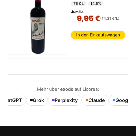
75 CL
14.5%
Jumilla
9,95 €
(14,21 €/L)
In den Einkaufswagen
Mehr über
exodo
auf Licorea:
ChatGPT
Grok
Perplexity
Claude
Google A