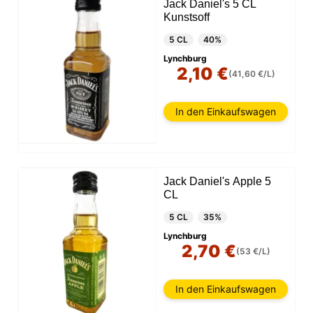
Jack Daniel's 5 CL
Kunstsoff
5 CL
40%
Lynchburg
2,10 €
(41,60 €/L)
In den Einkaufswagen
Jack Daniel's Apple 5
CL
5 CL
35%
Lynchburg
2,70 €
(53 €/L)
In den Einkaufswagen