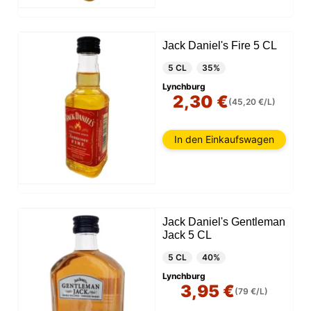
Jack Daniel's Fire 5 CL
5 CL
35%
Lynchburg
2,30 €
(45,20 €/L)
In den Einkaufswagen
Jack Daniel's Gentleman
Jack 5 CL
5 CL
40%
Lynchburg
3,95 €
(79 €/L)