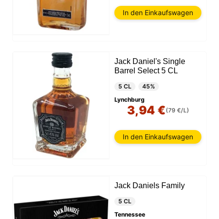
In den Einkaufswagen
Jack Daniel's Single
Barrel Select 5 CL
5 CL
45%
Lynchburg
3,94 €
(79 €/L)
In den Einkaufswagen
Jack Daniels Family
5 CL
Tennessee